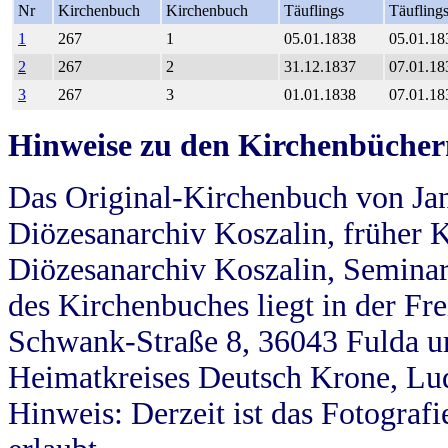
Nr
Kirchenbuch
Kirchenbuch
Täuflings
Täufling
1
267
1
05.01.1838
05.01.18
2
267
2
31.12.1837
07.01.18
3
267
3
01.01.1838
07.01.18
Hinweise zu den Kirchenbücher
Das Original-Kirchenbuch von Jan
Diözesanarchiv Koszalin, früher Kö
Diözesanarchiv Koszalin, Seminar
des Kirchenbuches liegt in der Fr
Schwank-Straße 8, 36043 Fulda u
Heimatkreises Deutsch Krone, Lu
Hinweis: Derzeit ist das Fotograf