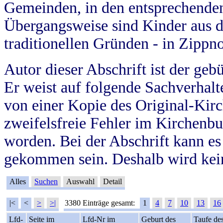
Gemeinden, in den entsprechende
Übergangsweise sind Kinder aus 
traditionellen Gründen - in Zippn
Autor dieser Abschrift ist der geb
Er weist auf folgende Sachverhalte
von einer Kopie des Original-Kirc
zweifelsfreie Fehler im Kirchenbuc
worden. Bei der Abschrift kann e
gekommen sein. Deshalb wird kein
Alles
Suchen
Auswahl
Detail
|<
<
>
>|
3380 Einträge gesamt:
1
4
7
10
13
16
Lfd-
Seite im
Lfd-Nr im
Geburt des
Taufe de