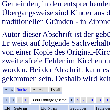
Gemeinden, in den entsprechende
Übergangsweise sind Kinder aus 
traditionellen Gründen - in Zippn
Autor dieser Abschrift ist der geb
Er weist auf folgende Sachverhalte
von einer Kopie des Original-Kirc
zweifelsfreie Fehler im Kirchenbuc
worden. Bei der Abschrift kann e
gekommen sein. Deshalb wird kein
Alles
Suchen
Auswahl
Detail
|<
<
>
>|
3380 Einträge gesamt:
1
4
7
10
13
16
Lfd-
Seite im
Lfd-Nr im
Geburt des
Taufe de