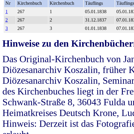
Nr
Kirchenbuch
Kirchenbuch
Täuflings
Täufling
1
267
1
05.01.1838
05.01.18
2
267
2
31.12.1837
07.01.18
3
267
3
01.01.1838
07.01.18
Hinweise zu den Kirchenbücher
Das Original-Kirchenbuch von Jan
Diözesanarchiv Koszalin, früher Kö
Diözesanarchiv Koszalin, Seminar
des Kirchenbuches liegt in der Fr
Schwank-Straße 8, 36043 Fulda u
Heimatkreises Deutsch Krone, Lu
Hinweis: Derzeit ist das Fotograf