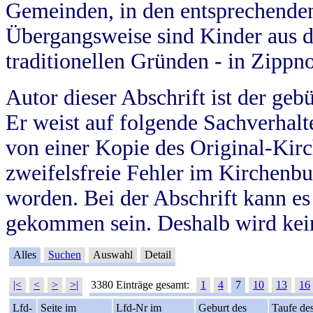
Gemeinden, in den entsprechende
Übergangsweise sind Kinder aus 
traditionellen Gründen - in Zippn
Autor dieser Abschrift ist der geb
Er weist auf folgende Sachverhalte
von einer Kopie des Original-Kirc
zweifelsfreie Fehler im Kirchenbuc
worden. Bei der Abschrift kann e
gekommen sein. Deshalb wird kein
Alles
Suchen
Auswahl
Detail
|<
<
>
>|
3380 Einträge gesamt:
1
4
7
10
13
16
Lfd-
Seite im
Lfd-Nr im
Geburt des
Taufe de