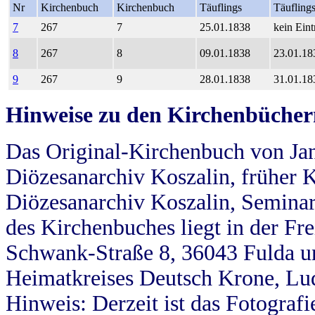
Nr
Kirchenbuch
Kirchenbuch
Täuflings
Täufling
7
267
7
25.01.1838
kein Eint
8
267
8
09.01.1838
23.01.18
9
267
9
28.01.1838
31.01.18
Hinweise zu den Kirchenbücher
Das Original-Kirchenbuch von Jan
Diözesanarchiv Koszalin, früher Kö
Diözesanarchiv Koszalin, Seminar
des Kirchenbuches liegt in der Fr
Schwank-Straße 8, 36043 Fulda u
Heimatkreises Deutsch Krone, Lu
Hinweis: Derzeit ist das Fotograf