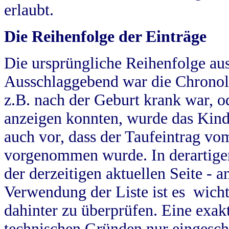
erlaubt.
Die Reihenfolge der Einträge
Die ursprüngliche Reihenfolge au
Ausschlaggebend war die Chronol
z.B. nach der Geburt krank war, od
anzeigen konnten, wurde das Kind
auch vor, dass der Taufeintrag vo
vorgenommen wurde. In derartigen
der derzeitigen aktuellen Seite -
Verwendung der Liste ist es wich
dahinter zu überprüfen. Eine exa
technischen Gründen nur eingesch