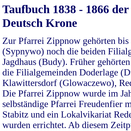
Taufbuch 1838 - 1866 der
Deutsch Krone
Zur Pfarrei Zippnow gehörten bi
(Sypnywo) noch die beiden Filial
Jagdhaus (Budy). Früher gehörten 
die Filialgemeinden Doderlage (D
Klawittersdorf (Glowaczewo), Red
Die Pfarrei Zippnow wurde im Jah
selbständige Pfarrei Freudenfier m
Stabitz und ein Lokalvikariat Red
wurden errichtet. Ab diesem Zeitp