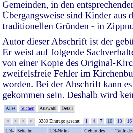
Gemeinden, in den entsprechende
Übergangsweise sind Kinder aus 
traditionellen Gründen - in Zippn
Autor dieser Abschrift ist der geb
Er weist auf folgende Sachverhalte
von einer Kopie des Original-Kirc
zweifelsfreie Fehler im Kirchenbuc
worden. Bei der Abschrift kann e
gekommen sein. Deshalb wird kein
Alles
Suchen
Auswahl
Detail
|<
<
>
>|
3380 Einträge gesamt:
1
4
7
10
13
16
Lfd-
Seite im
Lfd-Nr im
Geburt des
Taufe de