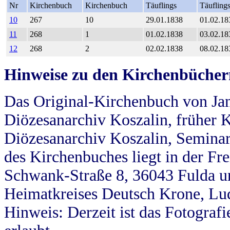
Nr
Kirchenbuch
Kirchenbuch
Täuflings
Täufling
10
267
10
29.01.1838
01.02.18
11
268
1
01.02.1838
03.02.18
12
268
2
02.02.1838
08.02.18
Hinweise zu den Kirchenbücher
Das Original-Kirchenbuch von Jan
Diözesanarchiv Koszalin, früher Kö
Diözesanarchiv Koszalin, Seminar
des Kirchenbuches liegt in der Fr
Schwank-Straße 8, 36043 Fulda u
Heimatkreises Deutsch Krone, Lu
Hinweis: Derzeit ist das Fotograf