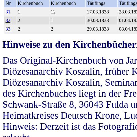
Nr
Kirchenbuch
Kirchenbuch
Täuflings
Täufling
31
1
12
17.03.1838
28.03.18
32
2
1
30.03.1838
01.04.18
33
2
2
29.03.1838
08.04.18
Hinweise zu den Kirchenbücher
Das Original-Kirchenbuch von Jan
Diözesanarchiv Koszalin, früher Kö
Diözesanarchiv Koszalin, Seminar
des Kirchenbuches liegt in der Fr
Schwank-Straße 8, 36043 Fulda u
Heimatkreises Deutsch Krone, Lu
Hinweis: Derzeit ist das Fotograf