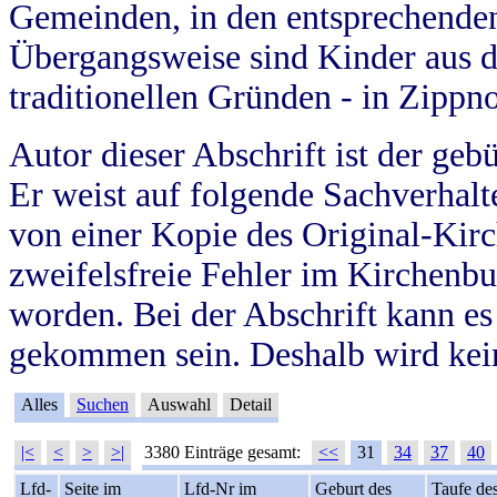
Gemeinden, in den entsprechende
Übergangsweise sind Kinder aus 
traditionellen Gründen - in Zippn
Autor dieser Abschrift ist der geb
Er weist auf folgende Sachverhalte
von einer Kopie des Original-Kirc
zweifelsfreie Fehler im Kirchenbuc
worden. Bei der Abschrift kann e
gekommen sein. Deshalb wird kein
Alles
Suchen
Auswahl
Detail
|<
<
>
>|
3380 Einträge gesamt:
<<
31
34
37
40
Lfd-
Seite im
Lfd-Nr im
Geburt des
Taufe de