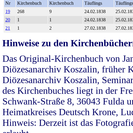
Nr
Kirchenbuch
Kirchenbuch
Täuflings
Täufling
19
268
9
24.02.1838
25.02.18
20
1
1
24.02.1838
25.02.18
21
1
2
27.02.1838
27.02.18
Hinweise zu den Kirchenbücher
Das Original-Kirchenbuch von Jan
Diözesanarchiv Koszalin, früher Kö
Diözesanarchiv Koszalin, Seminar
des Kirchenbuches liegt in der Fr
Schwank-Straße 8, 36043 Fulda u
Heimatkreises Deutsch Krone, Lu
Hinweis: Derzeit ist das Fotograf