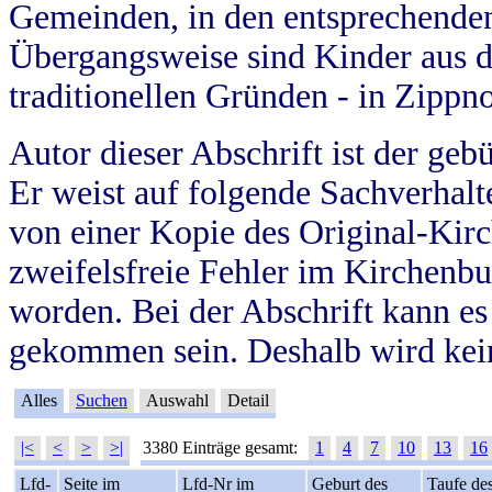
Gemeinden, in den entsprechende
Übergangsweise sind Kinder aus 
traditionellen Gründen - in Zippn
Autor dieser Abschrift ist der geb
Er weist auf folgende Sachverhalte
von einer Kopie des Original-Kirc
zweifelsfreie Fehler im Kirchenbuc
worden. Bei der Abschrift kann e
gekommen sein. Deshalb wird kein
Alles
Suchen
Auswahl
Detail
|<
<
>
>|
3380 Einträge gesamt:
1
4
7
10
13
16
Lfd-
Seite im
Lfd-Nr im
Geburt des
Taufe de