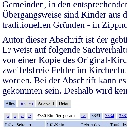
Gemeinden, in den entsprechende
Übergangsweise sind Kinder aus 
traditionellen Gründen - in Zippn
Autor dieser Abschrift ist der geb
Er weist auf folgende Sachverhalte
von einer Kopie des Original-Kirc
zweifelsfreie Fehler im Kirchenbuc
worden. Bei der Abschrift kann e
gekommen sein. Deshalb wird kein
Alles
Suchen
Auswahl
Detail
|<
<
>
>|
3380 Einträge gesamt:
<<
3331
3334
333
Lfd-
Seite im
Lfd-Nr im
Geburt des
Taufe de