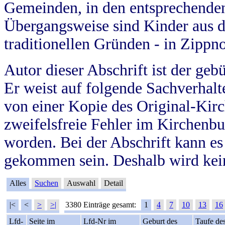
Gemeinden, in den entsprechende
Übergangsweise sind Kinder aus 
traditionellen Gründen - in Zippn
Autor dieser Abschrift ist der geb
Er weist auf folgende Sachverhalte
von einer Kopie des Original-Kirc
zweifelsfreie Fehler im Kirchenbuc
worden. Bei der Abschrift kann e
gekommen sein. Deshalb wird kein
Alles
Suchen
Auswahl
Detail
|<
<
>
>|
3380 Einträge gesamt:
1
4
7
10
13
16
Lfd-
Seite im
Lfd-Nr im
Geburt des
Taufe de