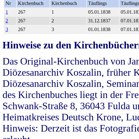
Nr
Kirchenbuch
Kirchenbuch
Täuflings
Täufling
1
267
1
05.01.1838
05.01.18
2
267
2
31.12.1837
07.01.18
3
267
3
01.01.1838
07.01.18
Hinweise zu den Kirchenbücher
Das Original-Kirchenbuch von Jan
Diözesanarchiv Koszalin, früher Kö
Diözesanarchiv Koszalin, Seminar
des Kirchenbuches liegt in der Fr
Schwank-Straße 8, 36043 Fulda u
Heimatkreises Deutsch Krone, Lu
Hinweis: Derzeit ist das Fotograf