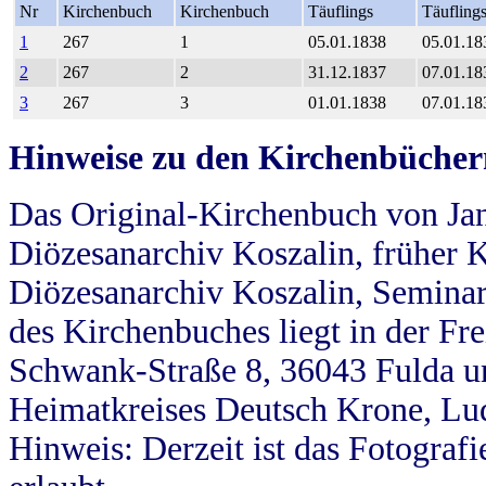
Nr
Kirchenbuch
Kirchenbuch
Täuflings
Täufling
1
267
1
05.01.1838
05.01.18
2
267
2
31.12.1837
07.01.18
3
267
3
01.01.1838
07.01.18
Hinweise zu den Kirchenbücher
Das Original-Kirchenbuch von Jan
Diözesanarchiv Koszalin, früher Kö
Diözesanarchiv Koszalin, Seminar
des Kirchenbuches liegt in der Fr
Schwank-Straße 8, 36043 Fulda u
Heimatkreises Deutsch Krone, Lu
Hinweis: Derzeit ist das Fotograf