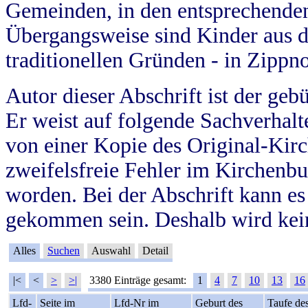
Gemeinden, in den entsprechende
Übergangsweise sind Kinder aus 
traditionellen Gründen - in Zippn
Autor dieser Abschrift ist der geb
Er weist auf folgende Sachverhalte
von einer Kopie des Original-Kirc
zweifelsfreie Fehler im Kirchenbuc
worden. Bei der Abschrift kann e
gekommen sein. Deshalb wird kein
Alles
Suchen
Auswahl
Detail
|<
<
>
>|
3380 Einträge gesamt:
1
4
7
10
13
16
Lfd-
Seite im
Lfd-Nr im
Geburt des
Taufe de