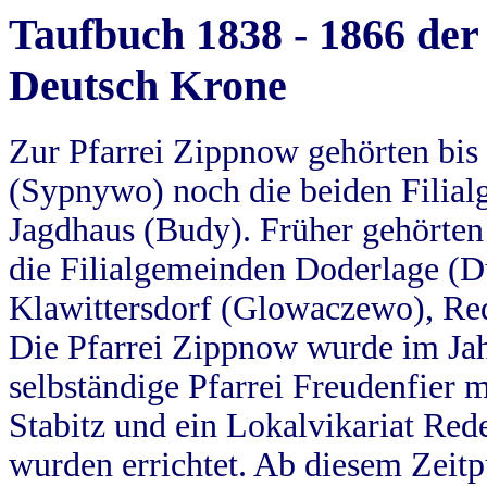
Taufbuch 1838 - 1866 der
Deutsch Krone
Zur Pfarrei Zippnow gehörten bi
(Sypnywo) noch die beiden Filial
Jagdhaus (Budy). Früher gehörten 
die Filialgemeinden Doderlage (D
Klawittersdorf (Glowaczewo), Red
Die Pfarrei Zippnow wurde im Jah
selbständige Pfarrei Freudenfier m
Stabitz und ein Lokalvikariat Red
wurden errichtet. Ab diesem Zeitp