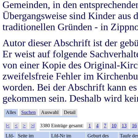
Gemeinden, in den entsprechende
Übergangsweise sind Kinder aus 
traditionellen Gründen - in Zippn
Autor dieser Abschrift ist der geb
Er weist auf folgende Sachverhalte
von einer Kopie des Original-Kirc
zweifelsfreie Fehler im Kirchenbuc
worden. Bei der Abschrift kann e
gekommen sein. Deshalb wird kein
Alles
Suchen
Auswahl
Detail
|<
<
>
>|
3380 Einträge gesamt:
1
4
7
10
13
16
Lfd-
Seite im
Lfd-Nr im
Geburt des
Taufe de