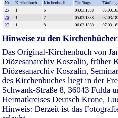
Nr
Kirchenbuch
Kirchenbuch
Täuflings
Täufling
25
1
6
04.03.1838
05.03.18
26
1
7
05.03.1838
07.03.18
27
1
8
06.03.1838
07.03.18
Hinweise zu den Kirchenbücher
Das Original-Kirchenbuch von Jan
Diözesanarchiv Koszalin, früher Kö
Diözesanarchiv Koszalin, Seminar
des Kirchenbuches liegt in der Fr
Schwank-Straße 8, 36043 Fulda u
Heimatkreises Deutsch Krone, Lu
Hinweis: Derzeit ist das Fotograf