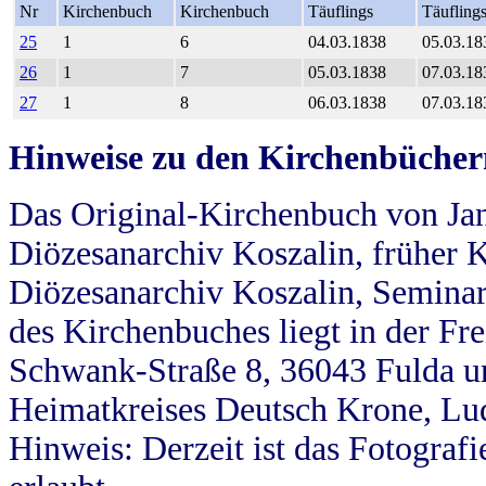
Nr
Kirchenbuch
Kirchenbuch
Täuflings
Täufling
25
1
6
04.03.1838
05.03.18
26
1
7
05.03.1838
07.03.18
27
1
8
06.03.1838
07.03.18
Hinweise zu den Kirchenbücher
Das Original-Kirchenbuch von Jan
Diözesanarchiv Koszalin, früher Kö
Diözesanarchiv Koszalin, Seminar
des Kirchenbuches liegt in der Fr
Schwank-Straße 8, 36043 Fulda u
Heimatkreises Deutsch Krone, Lu
Hinweis: Derzeit ist das Fotograf