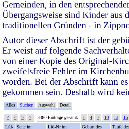
Gemeinden, in den entsprechende
Übergangsweise sind Kinder aus 
traditionellen Gründen - in Zippn
Autor dieser Abschrift ist der geb
Er weist auf folgende Sachverhalte
von einer Kopie des Original-Kirc
zweifelsfreie Fehler im Kirchenbuc
worden. Bei der Abschrift kann e
gekommen sein. Deshalb wird kein
Alles
Suchen
Auswahl
Detail
|<
<
>
>|
3380 Einträge gesamt:
1
4
7
10
13
16
Lfd-
Seite im
Lfd-Nr im
Geburt des
Taufe de