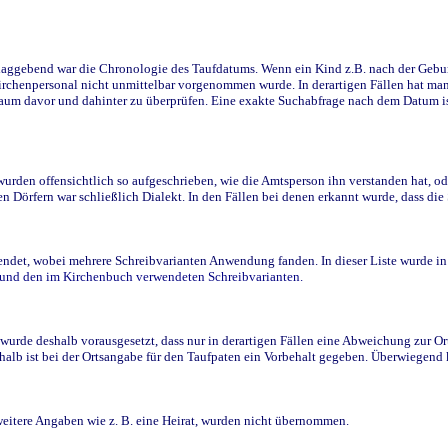
ggebend war die Chronologie des Taufdatums. Wenn ein Kind z.B. nach der Geburt 
rchenpersonal nicht unmittelbar vorgenommen wurde. In derartigen Fällen hat man d
raum davor und dahinter zu überprüfen. Eine exakte Suchabfrage nach dem Datum i
den offensichtlich so aufgeschrieben, wie die Amtsperson ihn verstanden hat, ode
n Dörfern war schließlich Dialekt. In den Fällen bei denen erkannt wurde, dass di
t, wobei mehrere Schreibvarianten Anwendung fanden. In dieser Liste wurde in de
n und den im Kirchenbuch verwendeten Schreibvarianten.
wurde deshalb vorausgesetzt, dass nur in derartigen Fällen eine Abweichung zur O
eshalb ist bei der Ortsangabe für den Taufpaten ein Vorbehalt gegeben. Überwiegen
weitere Angaben wie z. B. eine Heirat, wurden nicht übernommen.