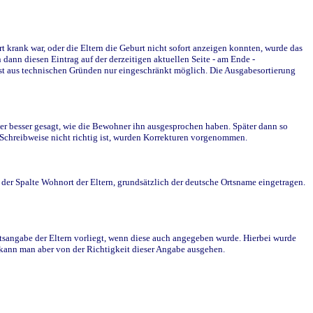
krank war, oder die Eltern die Geburt nicht sofort anzeigen konnten, wurde das
ann diesen Eintrag auf der derzeitigen aktuellen Seite - am Ende -
st aus technischen Gründen nur eingeschränkt möglich. Die Ausgabesortierung
r besser gesagt, wie die Bewohner ihn ausgesprochen haben. Später dann so
e Schreibweise nicht richtig ist, wurden Korrekturen vorgenommen.
r Spalte Wohnort der Eltern, grundsätzlich der deutsche Ortsname eingetragen.
rtsangabe der Eltern vorliegt, wenn diese auch angegeben wurde. Hierbei wurde
d kann man aber von der Richtigkeit dieser Angabe ausgehen.