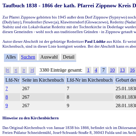
Taufbuch 1838 - 1866 der kath. Pfarrei Zippnow Kreis 
Zur Pfarrei Zippnow gehörten bis 1945 außer dem Dorf Zippnow (Sypnywo) noch d
(Dudylany), Freudenfier (Szwecja), Klawittersdorf (Glowaczewo), Rederitz (Nadarz
Stabitz und ein Lokalvikariat Rederitz mit der Tochterkirche in Doderlage wurd
diesen Gemeinden - wohl noch aus traditionellen Gründen - in Zippnow getauft 
Autor dieser Abschrift ist der gebürtige Rederitzer
Paul Lüdtke
aus Köln. Er weist
Kirchenbuch, sind in dieser Liste korrigiert worden. Bei der Abschrift kann es 
Alles
Suchen
Auswahl
Detail
|<
<
>
>|
3380 Einträge gesamt:
1
4
7
10
13
16
Lfd-Nr
Seite im Kirchenbuch
Lfd-Nr im Kirchenbuch
Geburt des
7
267
7
25.01.183
8
267
8
09.01.183
9
267
9
28.01.183
Hinweise zu den Kirchenbüchern
Das Original-Kirchenbuch von Januar 1838 bis 1866, befindet sich im Diözesanarch
Freien Prälatur Schneidemühl, Josef-Schwank-Straße 8, 36043 Fulda und im Archi