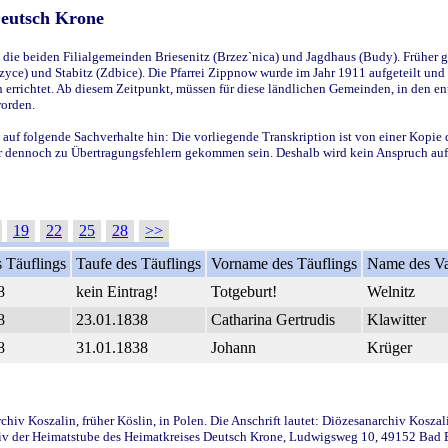
Deutsch Krone
ie beiden Filialgemeinden Briesenitz (Brzez`nica) und Jagdhaus (Budy). Früher g
yce) und Stabitz (Zdbice). Die Pfarrei Zippnow wurde im Jahr 1911 aufgeteilt und e
en errichtet. Ab diesem Zeitpunkt, müssen für diese ländlichen Gemeinden, in den
worden.
 auf folgende Sachverhalte hin: Die vorliegende Transkription ist von einer Kopie 
aber dennoch zu Übertragungsfehlern gekommen sein. Deshalb wird kein Anspruch auf 
19
22
25
28
>>
 Täuflings
Taufe des Täuflings
Vorname des Täuflings
Name des Va
8
kein Eintrag!
Totgeburt!
Welnitz
8
23.01.1838
Catharina Gertrudis
Klawitter
8
31.01.1838
Johann
Krüger
iv Koszalin, früher Köslin, in Polen. Die Anschrift lautet: Diözesanarchiv Koszal
v der Heimatstube des Heimatkreises Deutsch Krone, Ludwigsweg 10, 49152 Bad Ess