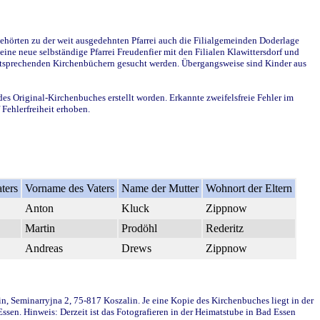
ehörten zu der weit ausgedehnten Pfarrei auch die Filialgemeinden Doderlage
ine neue selbständige Pfarrei Freudenfier mit den Filialen Klawittersdorf und
 entsprechenden Kirchenbüchern gesucht werden. Übergangsweise sind Kinder aus
des Original-Kirchenbuches erstellt worden. Erkannte zweifelsfreie Fehler im
Fehlerfreiheit erhoben.
ters
Vorname des Vaters
Name der Mutter
Wohnort der Eltern
Anton
Kluck
Zippnow
Martin
Prodöhl
Rederitz
Andreas
Drews
Zippnow
in, Seminarryjna 2, 75-817 Koszalin. Je eine Kopie des Kirchenbuches liegt in der
en. Hinweis: Derzeit ist das Fotografieren in der Heimatstube in Bad Essen