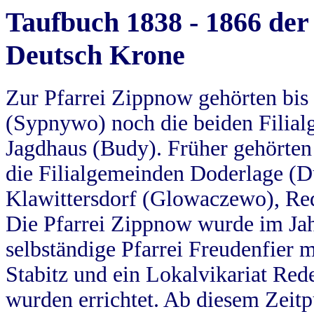
Taufbuch 1838 - 1866 der
Deutsch Krone
Zur Pfarrei Zippnow gehörten bi
(Sypnywo) noch die beiden Filial
Jagdhaus (Budy). Früher gehörten 
die Filialgemeinden Doderlage (D
Klawittersdorf (Glowaczewo), Red
Die Pfarrei Zippnow wurde im Jah
selbständige Pfarrei Freudenfier m
Stabitz und ein Lokalvikariat Red
wurden errichtet. Ab diesem Zeitp