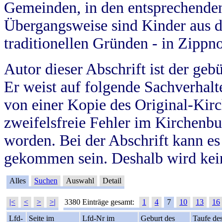
Gemeinden, in den entsprechende
Übergangsweise sind Kinder aus 
traditionellen Gründen - in Zippn
Autor dieser Abschrift ist der geb
Er weist auf folgende Sachverhalte
von einer Kopie des Original-Kirc
zweifelsfreie Fehler im Kirchenbuc
worden. Bei der Abschrift kann e
gekommen sein. Deshalb wird kein
Alles
Suchen
Auswahl
Detail
|<
<
>
>|
3380 Einträge gesamt:
1
4
7
10
13
16
Lfd-
Seite im
Lfd-Nr im
Geburt des
Taufe de