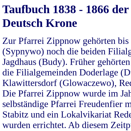
Taufbuch 1838 - 1866 der
Deutsch Krone
Zur Pfarrei Zippnow gehörten bi
(Sypnywo) noch die beiden Filial
Jagdhaus (Budy). Früher gehörten 
die Filialgemeinden Doderlage (D
Klawittersdorf (Glowaczewo), Red
Die Pfarrei Zippnow wurde im Jah
selbständige Pfarrei Freudenfier m
Stabitz und ein Lokalvikariat Red
wurden errichtet. Ab diesem Zeitp