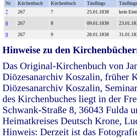
Nr
Kirchenbuch
Kirchenbuch
Täuflings
Täufling
7
267
7
25.01.1838
kein Eint
8
267
8
09.01.1838
23.01.18
9
267
9
28.01.1838
31.01.18
Hinweise zu den Kirchenbücher
Das Original-Kirchenbuch von Jan
Diözesanarchiv Koszalin, früher Kö
Diözesanarchiv Koszalin, Seminar
des Kirchenbuches liegt in der Fr
Schwank-Straße 8, 36043 Fulda u
Heimatkreises Deutsch Krone, Lu
Hinweis: Derzeit ist das Fotograf