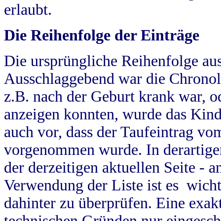
erlaubt.
Die Reihenfolge der Einträge
Die ursprüngliche Reihenfolge au
Ausschlaggebend war die Chronol
z.B. nach der Geburt krank war, od
anzeigen konnten, wurde das Kind
auch vor, dass der Taufeintrag vo
vorgenommen wurde. In derartigen
der derzeitigen aktuellen Seite -
Verwendung der Liste ist es wich
dahinter zu überprüfen. Eine exa
technischen Gründen nur eingesch