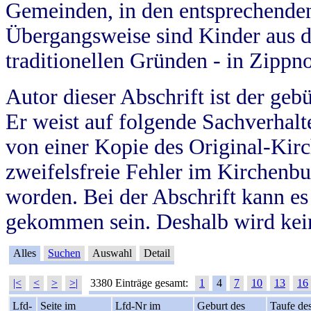
Gemeinden, in den entsprechende
Übergangsweise sind Kinder aus 
traditionellen Gründen - in Zippn
Autor dieser Abschrift ist der geb
Er weist auf folgende Sachverhalte
von einer Kopie des Original-Kirc
zweifelsfreie Fehler im Kirchenbuc
worden. Bei der Abschrift kann e
gekommen sein. Deshalb wird kein
Alles
Suchen
Auswahl
Detail
|<
<
>
>|
3380 Einträge gesamt:
1
4
7
10
13
16
Lfd-
Seite im
Lfd-Nr im
Geburt des
Taufe de