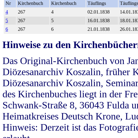
Nr
Kirchenbuch
Kirchenbuch
Täuflings
Täufling
4
267
4
02.01.1838
14.01.18
5
267
5
16.01.1838
18.01.18
6
267
6
21.01.1838
26.01.18
Hinweise zu den Kirchenbücher
Das Original-Kirchenbuch von Jan
Diözesanarchiv Koszalin, früher Kö
Diözesanarchiv Koszalin, Seminar
des Kirchenbuches liegt in der Fr
Schwank-Straße 8, 36043 Fulda u
Heimatkreises Deutsch Krone, Lu
Hinweis: Derzeit ist das Fotograf