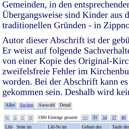
Gemeinden, in den entsprechende
Übergangsweise sind Kinder aus 
traditionellen Gründen - in Zippn
Autor dieser Abschrift ist der geb
Er weist auf folgende Sachverhalte
von einer Kopie des Original-Kirc
zweifelsfreie Fehler im Kirchenbuc
worden. Bei der Abschrift kann e
gekommen sein. Deshalb wird kein
Alles
Suchen
Auswahl
Detail
|<
<
>
>|
3380 Einträge gesamt:
<<
31
34
37
40
Lfd-
Seite im
Lfd-Nr im
Geburt des
Taufe de