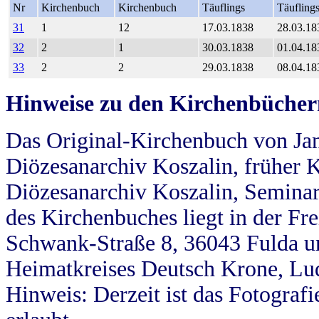
Nr
Kirchenbuch
Kirchenbuch
Täuflings
Täufling
31
1
12
17.03.1838
28.03.18
32
2
1
30.03.1838
01.04.18
33
2
2
29.03.1838
08.04.18
Hinweise zu den Kirchenbücher
Das Original-Kirchenbuch von Jan
Diözesanarchiv Koszalin, früher Kö
Diözesanarchiv Koszalin, Seminar
des Kirchenbuches liegt in der Fr
Schwank-Straße 8, 36043 Fulda u
Heimatkreises Deutsch Krone, Lu
Hinweis: Derzeit ist das Fotograf