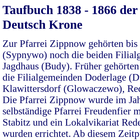
Taufbuch 1838 - 1866 der
Deutsch Krone
Zur Pfarrei Zippnow gehörten bi
(Sypnywo) noch die beiden Filial
Jagdhaus (Budy). Früher gehörten 
die Filialgemeinden Doderlage (D
Klawittersdorf (Glowaczewo), Red
Die Pfarrei Zippnow wurde im Jah
selbständige Pfarrei Freudenfier m
Stabitz und ein Lokalvikariat Red
wurden errichtet. Ab diesem Zeitp