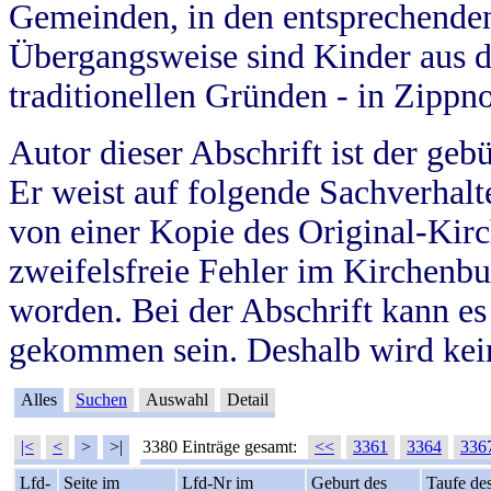
Gemeinden, in den entsprechende
Übergangsweise sind Kinder aus 
traditionellen Gründen - in Zippn
Autor dieser Abschrift ist der geb
Er weist auf folgende Sachverhalte
von einer Kopie des Original-Kirc
zweifelsfreie Fehler im Kirchenbuc
worden. Bei der Abschrift kann e
gekommen sein. Deshalb wird kein
Alles
Suchen
Auswahl
Detail
|<
<
>
>|
3380 Einträge gesamt:
<<
3361
3364
336
Lfd-
Seite im
Lfd-Nr im
Geburt des
Taufe de