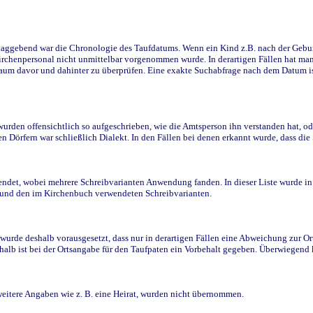
ggebend war die Chronologie des Taufdatums. Wenn ein Kind z.B. nach der Geburt 
rchenpersonal nicht unmittelbar vorgenommen wurde. In derartigen Fällen hat man d
raum davor und dahinter zu überprüfen. Eine exakte Suchabfrage nach dem Datum i
den offensichtlich so aufgeschrieben, wie die Amtsperson ihn verstanden hat, ode
n Dörfern war schließlich Dialekt. In den Fällen bei denen erkannt wurde, dass di
t, wobei mehrere Schreibvarianten Anwendung fanden. In dieser Liste wurde in de
n und den im Kirchenbuch verwendeten Schreibvarianten.
wurde deshalb vorausgesetzt, dass nur in derartigen Fällen eine Abweichung zur O
eshalb ist bei der Ortsangabe für den Taufpaten ein Vorbehalt gegeben. Überwiegen
weitere Angaben wie z. B. eine Heirat, wurden nicht übernommen.