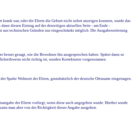
krank war, oder die Eltern die Geburt nicht sofort anzeigen konnten, wurde das
ann diesen Eintrag auf der derzeitigen aktuellen Seite - am Ende -
st aus technischen Gründen nur eingeschränkt möglich. Die Ausgabesortierung
r besser gesagt, wie die Bewohner ihn ausgesprochen haben. Später dann so
e Schreibweise nicht richtig ist, wurden Korrekturen vorgenommen.
r Spalte Wohnort der Eltern, grundsätzlich der deutsche Ortsname eingetragen.
rtsangabe der Eltern vorliegt, wenn diese auch angegeben wurde. Hierbei wurde
d kann man aber von der Richtigkeit dieser Angabe ausgehen.