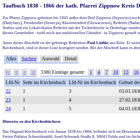
Taufbuch 1838 - 1866 der kath. Pfarrei Zippnow Kreis 
Zur Pfarrei Zippnow gehörten bis 1945 außer dem Dorf Zippnow (Sypnywo) noch d
(Dudylany), Freudenfier (Szwecja), Klawittersdorf (Glowaczewo), Rederitz (Nadarz
Stabitz und ein Lokalvikariat Rederitz mit der Tochterkirche in Doderlage wurd
diesen Gemeinden - wohl noch aus traditionellen Gründen - in Zippnow getauft 
Autor dieser Abschrift ist der gebürtige Rederitzer
Paul Lüdtke
aus Köln. Er weist
Kirchenbuch, sind in dieser Liste korrigiert worden. Bei der Abschrift kann es 
Alles
Suchen
Auswahl
Detail
|<
<
>
>|
3380 Einträge gesamt:
1
4
7
10
13
16
Lfd-Nr
Seite im Kirchenbuch
Lfd-Nr im Kirchenbuch
Geburt des
22
1
3
03.03.183
23
1
4
27.02.183
24
1
5
04.03.183
Hinweise zu den Kirchenbüchern
Das Original-Kirchenbuch von Januar 1838 bis 1866, befindet sich im Diözesanarch
Freien Prälatur Schneidemühl, Josef-Schwank-Straße 8, 36043 Fulda und im Archi