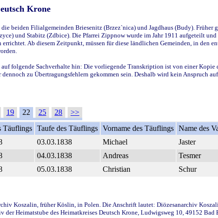
Deutsch Krone
ie beiden Filialgemeinden Briesenitz (Brzez`nica) und Jagdhaus (Budy). Früher g
yce) und Stabitz (Zdbice). Die Pfarrei Zippnow wurde im Jahr 1911 aufgeteilt und e
en errichtet. Ab diesem Zeitpunkt, müssen für diese ländlichen Gemeinden, in den
worden.
 auf folgende Sachverhalte hin: Die vorliegende Transkription ist von einer Kopie 
aber dennoch zu Übertragungsfehlern gekommen sein. Deshalb wird kein Anspruch auf 
19
22
25
28
>>
 Täuflings
Taufe des Täuflings
Vorname des Täuflings
Name des Va
8
03.03.1838
Michael
Jaster
8
04.03.1838
Andreas
Tesmer
8
05.03.1838
Christian
Schur
iv Koszalin, früher Köslin, in Polen. Die Anschrift lautet: Diözesanarchiv Koszal
v der Heimatstube des Heimatkreises Deutsch Krone, Ludwigsweg 10, 49152 Bad Ess