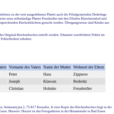
ehörten zu der weit ausgedehnten Pfarrei auch die Filialgemeinden Doderlage
ine neue selbständige Pfarrei Freudenfier mit den Filialen Klawittersdorf und
 entsprechenden Kirchenbüchern gesucht werden. Übergangsweise sind Kinder aus
des Original-Kirchenbuches erstellt worden. Erkannte zweifelsfreie Fehler im
Fehlerfreiheit erhoben.
ters
Vorname des Vaters
Name der Mutter
Wohnort der Eltern
Peter
Hass
Zippnow
Joseph
Klawun
Rederitz
Christian
Hohnke
Freudenfier
in, Seminarryjna 2, 75-817 Koszalin. Je eine Kopie des Kirchenbuches liegt in der
en. Hinweis: Derzeit ist das Fotografieren in der Heimatstube in Bad Essen