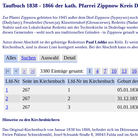
Taufbuch 1838 - 1866 der kath. Pfarrei Zippnow Kreis 
Zur Pfarrei Zippnow gehörten bis 1945 außer dem Dorf Zippnow (Sypnywo) noch d
(Dudylany), Freudenfier (Szwecja), Klawittersdorf (Glowaczewo), Rederitz (Nadarz
Stabitz und ein Lokalvikariat Rederitz mit der Tochterkirche in Doderlage wurd
diesen Gemeinden - wohl noch aus traditionellen Gründen - in Zippnow getauft 
Autor dieser Abschrift ist der gebürtige Rederitzer
Paul Lüdtke
aus Köln. Er weist
Kirchenbuch, sind in dieser Liste korrigiert worden. Bei der Abschrift kann es 
Alles
Suchen
Auswahl
Detail
|<
<
>
>|
3380 Einträge gesamt:
1
4
7
10
13
16
Lfd-Nr
Seite im Kirchenbuch
Lfd-Nr im Kirchenbuch
Geburt des
1
267
1
05.01.183
2
267
2
31.12.183
3
267
3
01.01.183
Hinweise zu den Kirchenbüchern
Das Original-Kirchenbuch von Januar 1838 bis 1866, befindet sich im Diözesanarch
Freien Prälatur Schneidemühl, Josef-Schwank-Straße 8, 36043 Fulda und im Archi