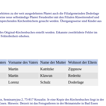
ehörten zu der weit ausgedehnten Pfarrei auch die Filialgemeinden Doderlage
ine neue selbständige Pfarrei Freudenfier mit den Filialen Klawittersdorf und
 entsprechenden Kirchenbüchern gesucht werden. Übergangsweise sind Kinder aus
des Original-Kirchenbuches erstellt worden. Erkannte zweifelsfreie Fehler im
Fehlerfreiheit erhoben.
ters
Vorname des Vaters
Name der Mutter
Wohnort der Eltern
Martin
Katritzke
Zippnow
Martin
Klawun
Rederitz
Lorenz
Schulz
Doderlage
in, Seminarryjna 2, 75-817 Koszalin. Je eine Kopie des Kirchenbuches liegt in der
en. Hinweis: Derzeit ist das Fotografieren in der Heimatstube in Bad Essen