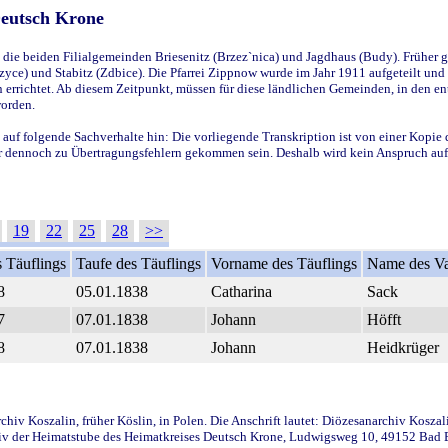
Deutsch Krone
ie beiden Filialgemeinden Briesenitz (Brzez`nica) und Jagdhaus (Budy). Früher g
yce) und Stabitz (Zdbice). Die Pfarrei Zippnow wurde im Jahr 1911 aufgeteilt und e
en errichtet. Ab diesem Zeitpunkt, müssen für diese ländlichen Gemeinden, in den
worden.
 auf folgende Sachverhalte hin: Die vorliegende Transkription ist von einer Kopie 
aber dennoch zu Übertragungsfehlern gekommen sein. Deshalb wird kein Anspruch auf 
19
22
25
28
>>
 Täuflings
Taufe des Täuflings
Vorname des Täuflings
Name des Va
8
05.01.1838
Catharina
Sack
7
07.01.1838
Johann
Höfft
8
07.01.1838
Johann
Heidkrüger
iv Koszalin, früher Köslin, in Polen. Die Anschrift lautet: Diözesanarchiv Koszal
v der Heimatstube des Heimatkreises Deutsch Krone, Ludwigsweg 10, 49152 Bad Ess