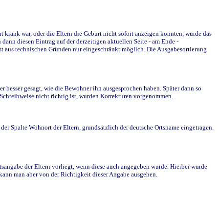
krank war, oder die Eltern die Geburt nicht sofort anzeigen konnten, wurde das
ann diesen Eintrag auf der derzeitigen aktuellen Seite - am Ende -
st aus technischen Gründen nur eingeschränkt möglich. Die Ausgabesortierung
r besser gesagt, wie die Bewohner ihn ausgesprochen haben. Später dann so
e Schreibweise nicht richtig ist, wurden Korrekturen vorgenommen.
r Spalte Wohnort der Eltern, grundsätzlich der deutsche Ortsname eingetragen.
rtsangabe der Eltern vorliegt, wenn diese auch angegeben wurde. Hierbei wurde
d kann man aber von der Richtigkeit dieser Angabe ausgehen.