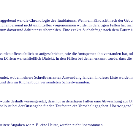
ggebend war die Chronologie des Taufdatums. Wenn ein Kind z.B. nach der Geburt 
rchenpersonal nicht unmittelbar vorgenommen wurde. In derartigen Fällen hat man d
raum davor und dahinter zu überprüfen. Eine exakte Suchabfrage nach dem Datum i
den offensichtlich so aufgeschrieben, wie die Amtsperson ihn verstanden hat, ode
n Dörfern war schließlich Dialekt. In den Fällen bei denen erkannt wurde, dass di
t, wobei mehrere Schreibvarianten Anwendung fanden. In dieser Liste wurde in de
n und den im Kirchenbuch verwendeten Schreibvarianten.
wurde deshalb vorausgesetzt, dass nur in derartigen Fällen eine Abweichung zur O
eshalb ist bei der Ortsangabe für den Taufpaten ein Vorbehalt gegeben. Überwiegen
weitere Angaben wie z. B. eine Heirat, wurden nicht übernommen.