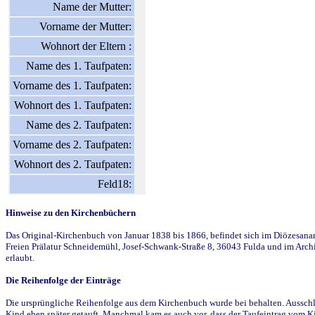
Name der Mutter:
Vorname der Mutter:
Wohnort der Eltern :
Name des 1. Taufpaten:
Vorname des 1. Taufpaten:
Wohnort des 1. Taufpaten:
Name des 2. Taufpaten:
Vorname des 2. Taufpaten:
Wohnort des 2. Taufpaten:
Feld18:
Hinweise zu den Kirchenbüchern
Das Original-Kirchenbuch von Januar 1838 bis 1866, befindet sich im Diözesanarch
Freien Prälatur Schneidemühl, Josef-Schwank-Straße 8, 36043 Fulda und im Archi
erlaubt.
Die Reihenfolge der Einträge
Die ursprüngliche Reihenfolge aus dem Kirchenbuch wurde bei behalten. Ausschla
Kind eben später getauft. Manchmal kam es auch vor, dass der Taufeintrag vom Ki