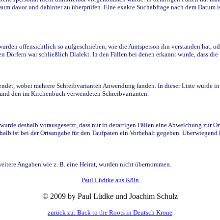
raum davor und dahinter zu überprüfen. Eine exakte Suchabfrage nach dem Datum i
den offensichtlich so aufgeschrieben, wie die Amtsperson ihn verstanden hat, ode
n Dörfern war schließlich Dialekt. In den Fällen bei denen erkannt wurde, dass di
t, wobei mehrere Schreibvarianten Anwendung fanden. In dieser Liste wurde in de
n und den im Kirchenbuch verwendeten Schreibvarianten.
wurde deshalb vorausgesetzt, dass nur in derartigen Fällen eine Abweichung zur O
eshalb ist bei der Ortsangabe für den Taufpaten ein Vorbehalt gegeben. Überwiegen
weitere Angaben wie z. B. eine Heirat, wurden nicht übernommen.
Paul Lüdtke aus Köln
© 2009 by Paul Lüdke und Joachim Schulz
zurück zu: Back to the Roots in Deutsch Krone