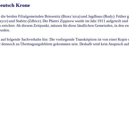
Deutsch Krone
ie beiden Filialgemeinden Briesenitz (Brzez`nica) und Jagdhaus (Budy). Früher g
yce) und Stabitz (Zdbice). Die Pfarrei Zippnow wurde im Jahr 1911 aufgeteilt und e
en errichtet. Ab diesem Zeitpunkt, müssen für diese ländlichen Gemeinden, in den
worden.
 auf folgende Sachverhalte hin: Die vorliegende Transkription ist von einer Kopie 
aber dennoch zu Übertragungsfehlern gekommen sein. Deshalb wird kein Anspruch auf 