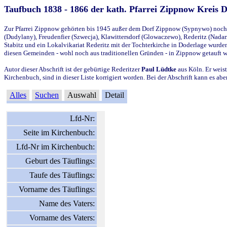
Taufbuch 1838 - 1866 der kath. Pfarrei Zippnow Kreis 
Zur Pfarrei Zippnow gehörten bis 1945 außer dem Dorf Zippnow (Sypnywo) noch d
(Dudylany), Freudenfier (Szwecja), Klawittersdorf (Glowaczewo), Rederitz (Nadarz
Stabitz und ein Lokalvikariat Rederitz mit der Tochterkirche in Doderlage wurd
diesen Gemeinden - wohl noch aus traditionellen Gründen - in Zippnow getauft 
Autor dieser Abschrift ist der gebürtige Rederitzer
Paul Lüdtke
aus Köln. Er weist
Kirchenbuch, sind in dieser Liste korrigiert worden. Bei der Abschrift kann es 
Alles
Suchen
Auswahl
Detail
Lfd-Nr:
Seite im Kirchenbuch:
Lfd-Nr im Kirchenbuch:
Geburt des Täuflings:
Taufe des Täuflings:
Vorname des Täuflings:
Name des Vaters:
Vorname des Vaters: