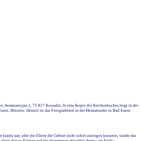
in, Seminarryjna 2, 75-817 Koszalin. Je eine Kopie des Kirchenbuches liegt in der
en. Hinweis: Derzeit ist das Fotografieren in der Heimatstube in Bad Essen
krank war, oder die Eltern die Geburt nicht sofort anzeigen konnten, wurde das
ann diesen Eintrag auf der derzeitigen aktuellen Seite - am Ende -