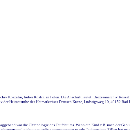
iv Koszalin, früher Köslin, in Polen. Die Anschrift lautet: Diözesanarchiv Koszal
v der Heimatstube des Heimatkreises Deutsch Krone, Ludwigsweg 10, 49152 Bad Ess
ggebend war die Chronologie des Taufdatums. Wenn ein Kind z.B. nach der Geburt 
rchenpersonal nicht unmittelbar vorgenommen wurde. In derartigen Fällen hat man d