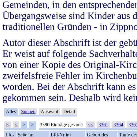
Gemeinden, in den entsprechende
Übergangsweise sind Kinder aus 
traditionellen Gründen - in Zippn
Autor dieser Abschrift ist der geb
Er weist auf folgende Sachverhalte
von einer Kopie des Original-Kirc
zweifelsfreie Fehler im Kirchenbuc
worden. Bei der Abschrift kann e
gekommen sein. Deshalb wird kein
Alles
Suchen
Auswahl
Detail
|<
<
>
>|
3380 Einträge gesamt:
<<
3361
3364
336
Lfd-
Seite im
Lfd-Nr im
Geburt des
Taufe de