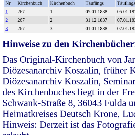
Nr
Kirchenbuch
Kirchenbuch
Täuflings
Täufling
1
267
1
05.01.1838
05.01.18
2
267
2
31.12.1837
07.01.18
3
267
3
01.01.1838
07.01.18
Hinweise zu den Kirchenbücher
Das Original-Kirchenbuch von Jan
Diözesanarchiv Koszalin, früher Kö
Diözesanarchiv Koszalin, Seminar
des Kirchenbuches liegt in der Fr
Schwank-Straße 8, 36043 Fulda u
Heimatkreises Deutsch Krone, Lu
Hinweis: Derzeit ist das Fotograf