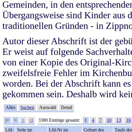
Gemeinden, in den entsprechende
Übergangsweise sind Kinder aus 
traditionellen Gründen - in Zippn
Autor dieser Abschrift ist der geb
Er weist auf folgende Sachverhalte
von einer Kopie des Original-Kirc
zweifelsfreie Fehler im Kirchenbuc
worden. Bei der Abschrift kann e
gekommen sein. Deshalb wird kein
Alles
Suchen
Auswahl
Detail
|<
<
>
>|
3380 Einträge gesamt:
1
4
7
10
13
16
Lfd-
Seite im
Lfd-Nr im
Geburt des
Taufe de