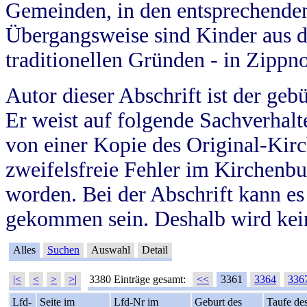
Gemeinden, in den entsprechende
Übergangsweise sind Kinder aus 
traditionellen Gründen - in Zippn
Autor dieser Abschrift ist der geb
Er weist auf folgende Sachverhalte
von einer Kopie des Original-Kirc
zweifelsfreie Fehler im Kirchenbuc
worden. Bei der Abschrift kann e
gekommen sein. Deshalb wird kein
Alles
Suchen
Auswahl
Detail
|<
<
>
>|
3380 Einträge gesamt:
<<
3361
3364
336
Lfd-
Seite im
Lfd-Nr im
Geburt des
Taufe de