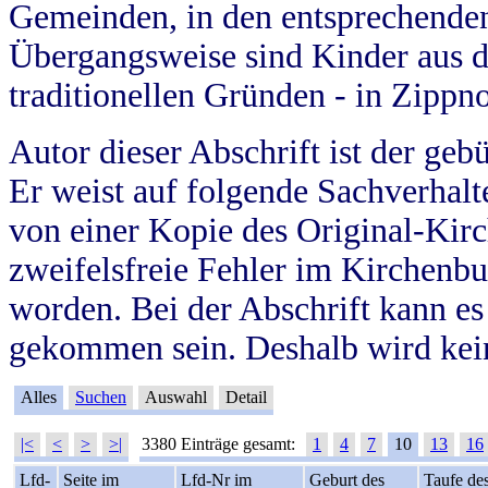
Gemeinden, in den entsprechende
Übergangsweise sind Kinder aus 
traditionellen Gründen - in Zippn
Autor dieser Abschrift ist der geb
Er weist auf folgende Sachverhalte
von einer Kopie des Original-Kirc
zweifelsfreie Fehler im Kirchenbuc
worden. Bei der Abschrift kann e
gekommen sein. Deshalb wird kein
Alles
Suchen
Auswahl
Detail
|<
<
>
>|
3380 Einträge gesamt:
1
4
7
10
13
16
Lfd-
Seite im
Lfd-Nr im
Geburt des
Taufe de