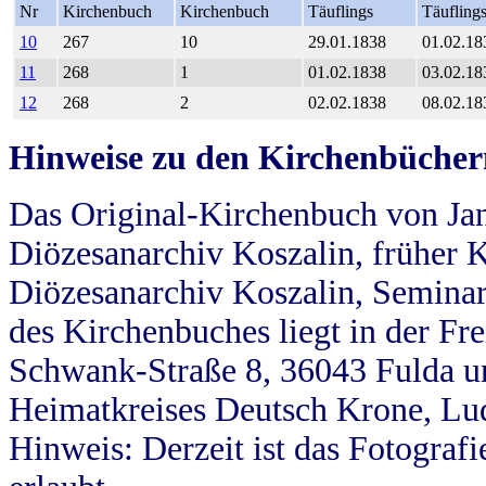
Nr
Kirchenbuch
Kirchenbuch
Täuflings
Täufling
10
267
10
29.01.1838
01.02.18
11
268
1
01.02.1838
03.02.18
12
268
2
02.02.1838
08.02.18
Hinweise zu den Kirchenbücher
Das Original-Kirchenbuch von Jan
Diözesanarchiv Koszalin, früher Kö
Diözesanarchiv Koszalin, Seminar
des Kirchenbuches liegt in der Fr
Schwank-Straße 8, 36043 Fulda u
Heimatkreises Deutsch Krone, Lu
Hinweis: Derzeit ist das Fotograf