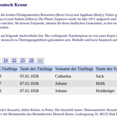
Deutsch Krone
ie beiden Filialgemeinden Briesenitz (Brzez`nica) und Jagdhaus (Budy). Früher g
yce) und Stabitz (Zdbice). Die Pfarrei Zippnow wurde im Jahr 1911 aufgeteilt und e
en errichtet. Ab diesem Zeitpunkt, müssen für diese ländlichen Gemeinden, in den
worden.
 auf folgende Sachverhalte hin: Die vorliegende Transkription ist von einer Kopie 
aber dennoch zu Übertragungsfehlern gekommen sein. Deshalb wird kein Anspruch auf 
19
22
25
28
>>
 Täuflings
Taufe des Täuflings
Vorname des Täuflings
Name des Va
8
05.01.1838
Catharina
Sack
7
07.01.1838
Johann
Höfft
8
07.01.1838
Johann
Heidkrüger
iv Koszalin, früher Köslin, in Polen. Die Anschrift lautet: Diözesanarchiv Koszal
v der Heimatstube des Heimatkreises Deutsch Krone, Ludwigsweg 10, 49152 Bad Ess