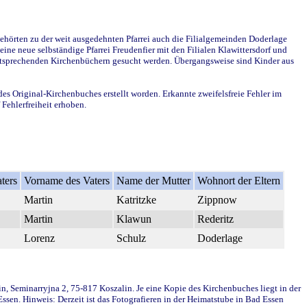
ehörten zu der weit ausgedehnten Pfarrei auch die Filialgemeinden Doderlage
ine neue selbständige Pfarrei Freudenfier mit den Filialen Klawittersdorf und
 entsprechenden Kirchenbüchern gesucht werden. Übergangsweise sind Kinder aus
des Original-Kirchenbuches erstellt worden. Erkannte zweifelsfreie Fehler im
Fehlerfreiheit erhoben.
ters
Vorname des Vaters
Name der Mutter
Wohnort der Eltern
Martin
Katritzke
Zippnow
Martin
Klawun
Rederitz
Lorenz
Schulz
Doderlage
in, Seminarryjna 2, 75-817 Koszalin. Je eine Kopie des Kirchenbuches liegt in der
en. Hinweis: Derzeit ist das Fotografieren in der Heimatstube in Bad Essen