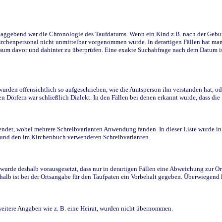
ggebend war die Chronologie des Taufdatums. Wenn ein Kind z.B. nach der Geburt 
rchenpersonal nicht unmittelbar vorgenommen wurde. In derartigen Fällen hat man d
raum davor und dahinter zu überprüfen. Eine exakte Suchabfrage nach dem Datum i
den offensichtlich so aufgeschrieben, wie die Amtsperson ihn verstanden hat, ode
n Dörfern war schließlich Dialekt. In den Fällen bei denen erkannt wurde, dass di
t, wobei mehrere Schreibvarianten Anwendung fanden. In dieser Liste wurde in de
n und den im Kirchenbuch verwendeten Schreibvarianten.
wurde deshalb vorausgesetzt, dass nur in derartigen Fällen eine Abweichung zur O
eshalb ist bei der Ortsangabe für den Taufpaten ein Vorbehalt gegeben. Überwiegen
weitere Angaben wie z. B. eine Heirat, wurden nicht übernommen.