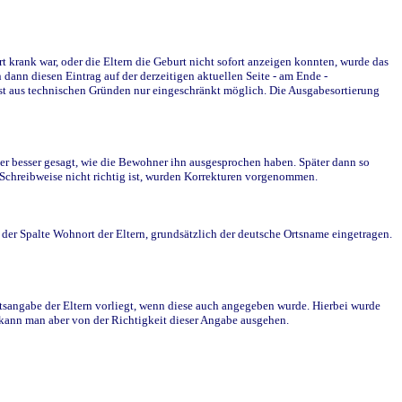
krank war, oder die Eltern die Geburt nicht sofort anzeigen konnten, wurde das
ann diesen Eintrag auf der derzeitigen aktuellen Seite - am Ende -
st aus technischen Gründen nur eingeschränkt möglich. Die Ausgabesortierung
r besser gesagt, wie die Bewohner ihn ausgesprochen haben. Später dann so
e Schreibweise nicht richtig ist, wurden Korrekturen vorgenommen.
r Spalte Wohnort der Eltern, grundsätzlich der deutsche Ortsname eingetragen.
rtsangabe der Eltern vorliegt, wenn diese auch angegeben wurde. Hierbei wurde
d kann man aber von der Richtigkeit dieser Angabe ausgehen.