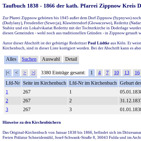
Taufbuch 1838 - 1866 der kath. Pfarrei Zippnow Kreis 
Zur Pfarrei Zippnow gehörten bis 1945 außer dem Dorf Zippnow (Sypnywo) noch d
(Dudylany), Freudenfier (Szwecja), Klawittersdorf (Glowaczewo), Rederitz (Nadarz
Stabitz und ein Lokalvikariat Rederitz mit der Tochterkirche in Doderlage wurd
diesen Gemeinden - wohl noch aus traditionellen Gründen - in Zippnow getauft 
Autor dieser Abschrift ist der gebürtige Rederitzer
Paul Lüdtke
aus Köln. Er weist
Kirchenbuch, sind in dieser Liste korrigiert worden. Bei der Abschrift kann es 
Alles
Suchen
Auswahl
Detail
|<
<
>
>|
3380 Einträge gesamt:
1
4
7
10
13
16
Lfd-Nr
Seite im Kirchenbuch
Lfd-Nr im Kirchenbuch
Geburt des
1
267
1
05.01.183
2
267
2
31.12.183
3
267
3
01.01.183
Hinweise zu den Kirchenbüchern
Das Original-Kirchenbuch von Januar 1838 bis 1866, befindet sich im Diözesanarch
Freien Prälatur Schneidemühl, Josef-Schwank-Straße 8, 36043 Fulda und im Archi