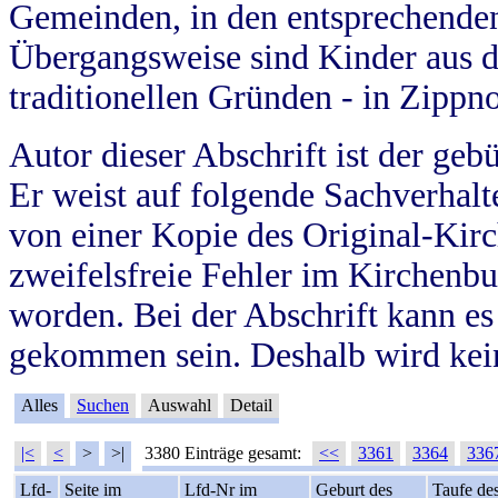
Gemeinden, in den entsprechende
Übergangsweise sind Kinder aus 
traditionellen Gründen - in Zippn
Autor dieser Abschrift ist der geb
Er weist auf folgende Sachverhalte
von einer Kopie des Original-Kirc
zweifelsfreie Fehler im Kirchenbuc
worden. Bei der Abschrift kann e
gekommen sein. Deshalb wird kein
Alles
Suchen
Auswahl
Detail
|<
<
>
>|
3380 Einträge gesamt:
<<
3361
3364
336
Lfd-
Seite im
Lfd-Nr im
Geburt des
Taufe de