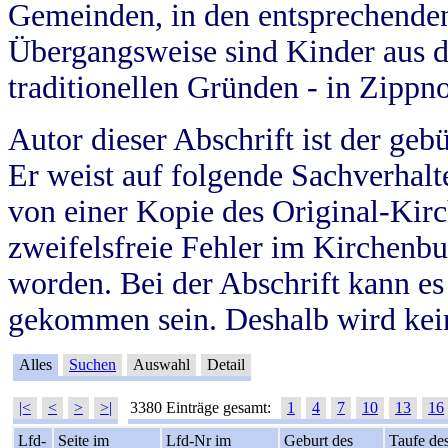
Gemeinden, in den entsprechende
Übergangsweise sind Kinder aus 
traditionellen Gründen - in Zippn
Autor dieser Abschrift ist der geb
Er weist auf folgende Sachverhalte
von einer Kopie des Original-Kirc
zweifelsfreie Fehler im Kirchenbuc
worden. Bei der Abschrift kann e
gekommen sein. Deshalb wird kein
Alles
Suchen
Auswahl
Detail
|<
<
>
>|
3380 Einträge gesamt:
1
4
7
10
13
16
Lfd-
Seite im
Lfd-Nr im
Geburt des
Taufe de