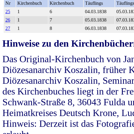
Nr
Kirchenbuch
Kirchenbuch
Täuflings
Täufling
25
1
6
04.03.1838
05.03.18
26
1
7
05.03.1838
07.03.18
27
1
8
06.03.1838
07.03.18
Hinweise zu den Kirchenbücher
Das Original-Kirchenbuch von Jan
Diözesanarchiv Koszalin, früher Kö
Diözesanarchiv Koszalin, Seminar
des Kirchenbuches liegt in der Fr
Schwank-Straße 8, 36043 Fulda u
Heimatkreises Deutsch Krone, Lu
Hinweis: Derzeit ist das Fotograf