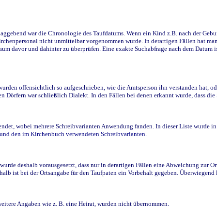
ggebend war die Chronologie des Taufdatums. Wenn ein Kind z.B. nach der Geburt 
rchenpersonal nicht unmittelbar vorgenommen wurde. In derartigen Fällen hat man d
raum davor und dahinter zu überprüfen. Eine exakte Suchabfrage nach dem Datum i
den offensichtlich so aufgeschrieben, wie die Amtsperson ihn verstanden hat, ode
n Dörfern war schließlich Dialekt. In den Fällen bei denen erkannt wurde, dass di
t, wobei mehrere Schreibvarianten Anwendung fanden. In dieser Liste wurde in de
n und den im Kirchenbuch verwendeten Schreibvarianten.
wurde deshalb vorausgesetzt, dass nur in derartigen Fällen eine Abweichung zur O
eshalb ist bei der Ortsangabe für den Taufpaten ein Vorbehalt gegeben. Überwiegen
weitere Angaben wie z. B. eine Heirat, wurden nicht übernommen.