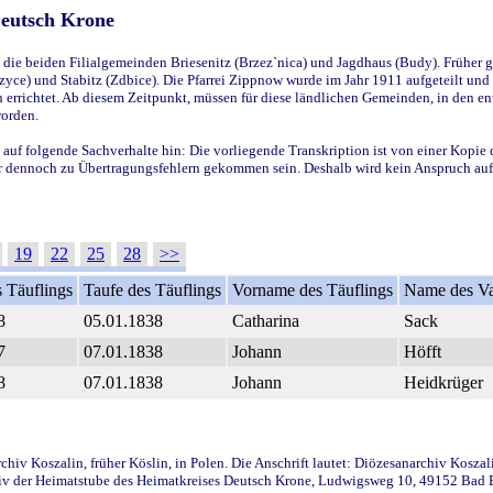
Deutsch Krone
ie beiden Filialgemeinden Briesenitz (Brzez`nica) und Jagdhaus (Budy). Früher g
yce) und Stabitz (Zdbice). Die Pfarrei Zippnow wurde im Jahr 1911 aufgeteilt und e
en errichtet. Ab diesem Zeitpunkt, müssen für diese ländlichen Gemeinden, in den
worden.
 auf folgende Sachverhalte hin: Die vorliegende Transkription ist von einer Kopie 
aber dennoch zu Übertragungsfehlern gekommen sein. Deshalb wird kein Anspruch auf 
19
22
25
28
>>
 Täuflings
Taufe des Täuflings
Vorname des Täuflings
Name des Va
8
05.01.1838
Catharina
Sack
7
07.01.1838
Johann
Höfft
8
07.01.1838
Johann
Heidkrüger
iv Koszalin, früher Köslin, in Polen. Die Anschrift lautet: Diözesanarchiv Koszal
v der Heimatstube des Heimatkreises Deutsch Krone, Ludwigsweg 10, 49152 Bad Ess