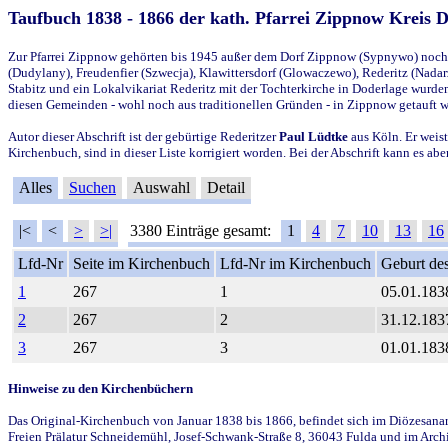
Taufbuch 1838 - 1866 der kath. Pfarrei Zippnow Kreis 
Zur Pfarrei Zippnow gehörten bis 1945 außer dem Dorf Zippnow (Sypnywo) noch d
(Dudylany), Freudenfier (Szwecja), Klawittersdorf (Glowaczewo), Rederitz (Nadarz
Stabitz und ein Lokalvikariat Rederitz mit der Tochterkirche in Doderlage wurd
diesen Gemeinden - wohl noch aus traditionellen Gründen - in Zippnow getauft 
Autor dieser Abschrift ist der gebürtige Rederitzer
Paul Lüdtke
aus Köln. Er weist
Kirchenbuch, sind in dieser Liste korrigiert worden. Bei der Abschrift kann es 
Alles
Suchen
Auswahl
Detail
|<
<
>
>|
3380 Einträge gesamt:
1
4
7
10
13
16
Lfd-Nr
Seite im Kirchenbuch
Lfd-Nr im Kirchenbuch
Geburt des
1
267
1
05.01.183
2
267
2
31.12.183
3
267
3
01.01.183
Hinweise zu den Kirchenbüchern
Das Original-Kirchenbuch von Januar 1838 bis 1866, befindet sich im Diözesanarch
Freien Prälatur Schneidemühl, Josef-Schwank-Straße 8, 36043 Fulda und im Archi