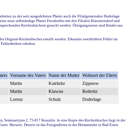
ehörten zu der weit ausgedehnten Pfarrei auch die Filialgemeinden Doderlage
ine neue selbständige Pfarrei Freudenfier mit den Filialen Klawittersdorf und
 entsprechenden Kirchenbüchern gesucht werden. Übergangsweise sind Kinder aus
des Original-Kirchenbuches erstellt worden. Erkannte zweifelsfreie Fehler im
Fehlerfreiheit erhoben.
ters
Vorname des Vaters
Name der Mutter
Wohnort der Eltern
Martin
Katritzke
Zippnow
Martin
Klawun
Rederitz
Lorenz
Schulz
Doderlage
in, Seminarryjna 2, 75-817 Koszalin. Je eine Kopie des Kirchenbuches liegt in der
en. Hinweis: Derzeit ist das Fotografieren in der Heimatstube in Bad Essen