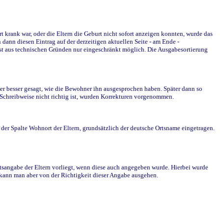
krank war, oder die Eltern die Geburt nicht sofort anzeigen konnten, wurde das
ann diesen Eintrag auf der derzeitigen aktuellen Seite - am Ende -
st aus technischen Gründen nur eingeschränkt möglich. Die Ausgabesortierung
r besser gesagt, wie die Bewohner ihn ausgesprochen haben. Später dann so
e Schreibweise nicht richtig ist, wurden Korrekturen vorgenommen.
r Spalte Wohnort der Eltern, grundsätzlich der deutsche Ortsname eingetragen.
rtsangabe der Eltern vorliegt, wenn diese auch angegeben wurde. Hierbei wurde
d kann man aber von der Richtigkeit dieser Angabe ausgehen.