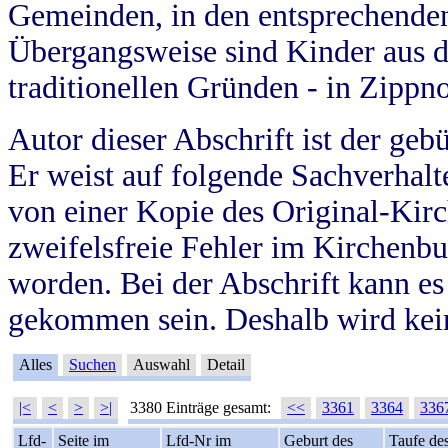
Gemeinden, in den entsprechende
Übergangsweise sind Kinder aus 
traditionellen Gründen - in Zippn
Autor dieser Abschrift ist der geb
Er weist auf folgende Sachverhalte
von einer Kopie des Original-Kirc
zweifelsfreie Fehler im Kirchenbuc
worden. Bei der Abschrift kann e
gekommen sein. Deshalb wird kein
Alles
Suchen
Auswahl
Detail
|<
<
>
>|
3380 Einträge gesamt:
<<
3361
3364
336
Lfd-
Seite im
Lfd-Nr im
Geburt des
Taufe de