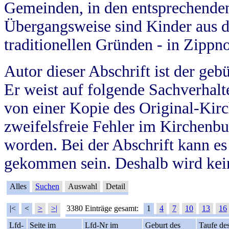
Gemeinden, in den entsprechende
Übergangsweise sind Kinder aus 
traditionellen Gründen - in Zippn
Autor dieser Abschrift ist der geb
Er weist auf folgende Sachverhalte
von einer Kopie des Original-Kirc
zweifelsfreie Fehler im Kirchenbuc
worden. Bei der Abschrift kann e
gekommen sein. Deshalb wird kein
Alles
Suchen
Auswahl
Detail
|<
<
>
>|
3380 Einträge gesamt:
1
4
7
10
13
16
Lfd-
Seite im
Lfd-Nr im
Geburt des
Taufe de