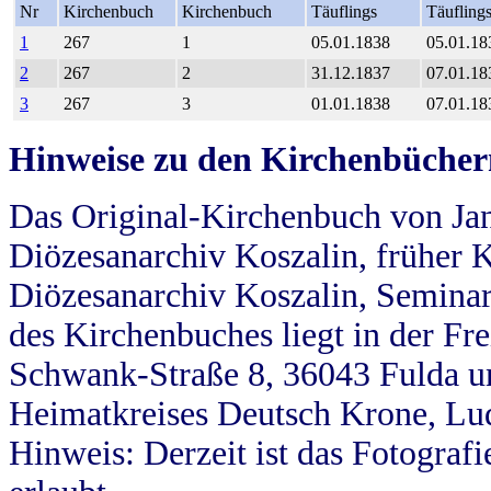
Nr
Kirchenbuch
Kirchenbuch
Täuflings
Täufling
1
267
1
05.01.1838
05.01.18
2
267
2
31.12.1837
07.01.18
3
267
3
01.01.1838
07.01.18
Hinweise zu den Kirchenbücher
Das Original-Kirchenbuch von Jan
Diözesanarchiv Koszalin, früher Kö
Diözesanarchiv Koszalin, Seminar
des Kirchenbuches liegt in der Fr
Schwank-Straße 8, 36043 Fulda u
Heimatkreises Deutsch Krone, Lu
Hinweis: Derzeit ist das Fotograf