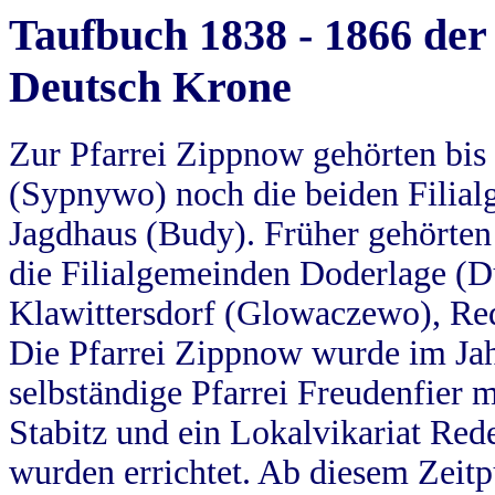
Taufbuch 1838 - 1866 der
Deutsch Krone
Zur Pfarrei Zippnow gehörten bi
(Sypnywo) noch die beiden Filial
Jagdhaus (Budy). Früher gehörten 
die Filialgemeinden Doderlage (D
Klawittersdorf (Glowaczewo), Red
Die Pfarrei Zippnow wurde im Jah
selbständige Pfarrei Freudenfier m
Stabitz und ein Lokalvikariat Red
wurden errichtet. Ab diesem Zeitp