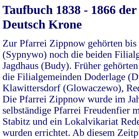
Taufbuch 1838 - 1866 der
Deutsch Krone
Zur Pfarrei Zippnow gehörten bi
(Sypnywo) noch die beiden Filial
Jagdhaus (Budy). Früher gehörten 
die Filialgemeinden Doderlage (D
Klawittersdorf (Glowaczewo), Red
Die Pfarrei Zippnow wurde im Jah
selbständige Pfarrei Freudenfier m
Stabitz und ein Lokalvikariat Red
wurden errichtet. Ab diesem Zeitp