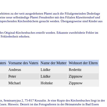
ehörten zu der weit ausgedehnten Pfarrei auch die Filialgemeinden Doderlage
ine neue selbständige Pfarrei Freudenfier mit den Filialen Klawittersdorf und
 entsprechenden Kirchenbüchern gesucht werden. Übergangsweise sind Kinder aus
des Original-Kirchenbuches erstellt worden. Erkannte zweifelsfreie Fehler im
Fehlerfreiheit erhoben.
ters
Vorname des Vaters
Name der Mutter
Wohnort der Eltern
Andreas
Lüdke
Rederitz
Peter
Lüdke
Zippnow
Michael
Hohnke
Zippnow
in, Seminarryjna 2, 75-817 Koszalin. Je eine Kopie des Kirchenbuches liegt in der
en. Hinweis: Derzeit ist das Fotografieren in der Heimatstube in Bad Essen