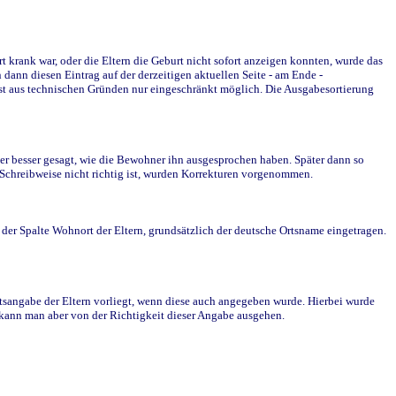
krank war, oder die Eltern die Geburt nicht sofort anzeigen konnten, wurde das
ann diesen Eintrag auf der derzeitigen aktuellen Seite - am Ende -
st aus technischen Gründen nur eingeschränkt möglich. Die Ausgabesortierung
r besser gesagt, wie die Bewohner ihn ausgesprochen haben. Später dann so
e Schreibweise nicht richtig ist, wurden Korrekturen vorgenommen.
r Spalte Wohnort der Eltern, grundsätzlich der deutsche Ortsname eingetragen.
rtsangabe der Eltern vorliegt, wenn diese auch angegeben wurde. Hierbei wurde
d kann man aber von der Richtigkeit dieser Angabe ausgehen.