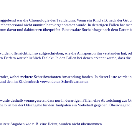
ggebend war die Chronologie des Taufdatums. Wenn ein Kind z.B. nach der Geburt 
rchenpersonal nicht unmittelbar vorgenommen wurde. In derartigen Fällen hat man d
raum davor und dahinter zu überprüfen. Eine exakte Suchabfrage nach dem Datum i
den offensichtlich so aufgeschrieben, wie die Amtsperson ihn verstanden hat, ode
n Dörfern war schließlich Dialekt. In den Fällen bei denen erkannt wurde, dass di
t, wobei mehrere Schreibvarianten Anwendung fanden. In dieser Liste wurde in de
n und den im Kirchenbuch verwendeten Schreibvarianten.
wurde deshalb vorausgesetzt, dass nur in derartigen Fällen eine Abweichung zur O
eshalb ist bei der Ortsangabe für den Taufpaten ein Vorbehalt gegeben. Überwiegen
weitere Angaben wie z. B. eine Heirat, wurden nicht übernommen.