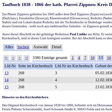
Taufbuch 1838 - 1866 der kath. Pfarrei Zippnow Kreis 
Zur Pfarrei Zippnow gehörten bis 1945 außer dem Dorf Zippnow (Sypnywo) noch d
(Dudylany), Freudenfier (Szwecja), Klawittersdorf (Glowaczewo), Rederitz (Nadarz
Stabitz und ein Lokalvikariat Rederitz mit der Tochterkirche in Doderlage wurd
diesen Gemeinden - wohl noch aus traditionellen Gründen - in Zippnow getauft 
Autor dieser Abschrift ist der gebürtige Rederitzer
Paul Lüdtke
aus Köln. Er weist
Kirchenbuch, sind in dieser Liste korrigiert worden. Bei der Abschrift kann es 
Alles
Suchen
Auswahl
Detail
|<
<
>
>|
3380 Einträge gesamt:
1
4
7
10
13
16
Lfd-Nr
Seite im Kirchenbuch
Lfd-Nr im Kirchenbuch
Geburt des
13
268
3
05.02.183
14
268
4
12.02.183
15
268
5
23.02.183
Hinweise zu den Kirchenbüchern
Das Original-Kirchenbuch von Januar 1838 bis 1866, befindet sich im Diözesanarch
Freien Prälatur Schneidemühl, Josef-Schwank-Straße 8, 36043 Fulda und im Archi