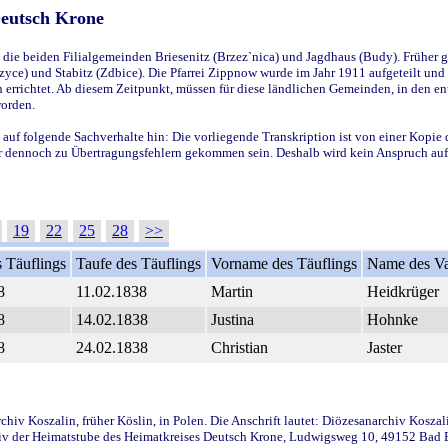
Deutsch Krone
ie beiden Filialgemeinden Briesenitz (Brzez`nica) und Jagdhaus (Budy). Früher g
yce) und Stabitz (Zdbice). Die Pfarrei Zippnow wurde im Jahr 1911 aufgeteilt und e
en errichtet. Ab diesem Zeitpunkt, müssen für diese ländlichen Gemeinden, in den
worden.
 auf folgende Sachverhalte hin: Die vorliegende Transkription ist von einer Kopie 
aber dennoch zu Übertragungsfehlern gekommen sein. Deshalb wird kein Anspruch auf 
19
22
25
28
>>
 Täuflings
Taufe des Täuflings
Vorname des Täuflings
Name des Va
8
11.02.1838
Martin
Heidkrüger
8
14.02.1838
Justina
Hohnke
8
24.02.1838
Christian
Jaster
iv Koszalin, früher Köslin, in Polen. Die Anschrift lautet: Diözesanarchiv Koszal
v der Heimatstube des Heimatkreises Deutsch Krone, Ludwigsweg 10, 49152 Bad Ess