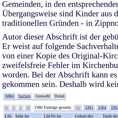
Gemeinden, in den entsprechende
Übergangsweise sind Kinder aus 
traditionellen Gründen - in Zippn
Autor dieser Abschrift ist der geb
Er weist auf folgende Sachverhalte
von einer Kopie des Original-Kirc
zweifelsfreie Fehler im Kirchenbuc
worden. Bei der Abschrift kann e
gekommen sein. Deshalb wird kein
Alles
Suchen
Auswahl
Detail
|<
<
>
>|
3380 Einträge gesamt:
<<
3361
3364
336
Lfd-
Seite im
Lfd-Nr im
Geburt des
Taufe de