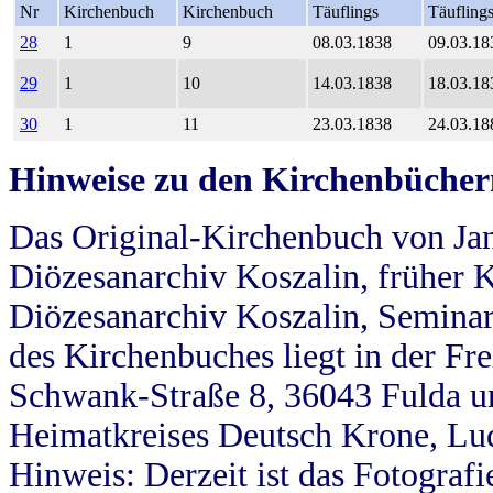
Nr
Kirchenbuch
Kirchenbuch
Täuflings
Täufling
28
1
9
08.03.1838
09.03.18
29
1
10
14.03.1838
18.03.18
30
1
11
23.03.1838
24.03.18
Hinweise zu den Kirchenbücher
Das Original-Kirchenbuch von Jan
Diözesanarchiv Koszalin, früher Kö
Diözesanarchiv Koszalin, Seminar
des Kirchenbuches liegt in der Fr
Schwank-Straße 8, 36043 Fulda u
Heimatkreises Deutsch Krone, Lu
Hinweis: Derzeit ist das Fotograf