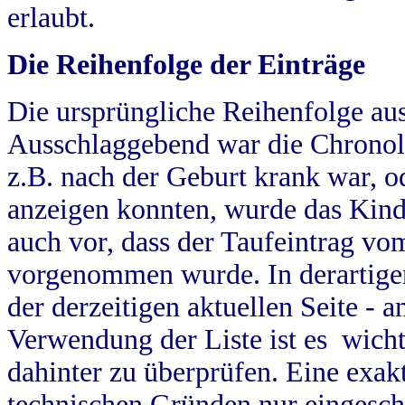
erlaubt.
Die Reihenfolge der Einträge
Die ursprüngliche Reihenfolge au
Ausschlaggebend war die Chronol
z.B. nach der Geburt krank war, od
anzeigen konnten, wurde das Kind
auch vor, dass der Taufeintrag vo
vorgenommen wurde. In derartigen
der derzeitigen aktuellen Seite -
Verwendung der Liste ist es wich
dahinter zu überprüfen. Eine exa
technischen Gründen nur eingesch