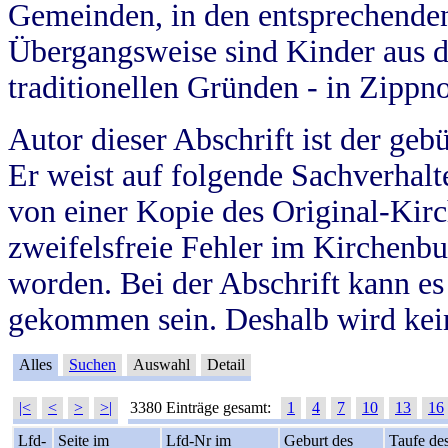
Gemeinden, in den entsprechende
Übergangsweise sind Kinder aus 
traditionellen Gründen - in Zippn
Autor dieser Abschrift ist der geb
Er weist auf folgende Sachverhalte
von einer Kopie des Original-Kirc
zweifelsfreie Fehler im Kirchenbuc
worden. Bei der Abschrift kann e
gekommen sein. Deshalb wird kein
Alles
Suchen
Auswahl
Detail
|<
<
>
>|
3380 Einträge gesamt:
1
4
7
10
13
16
Lfd-
Seite im
Lfd-Nr im
Geburt des
Taufe de