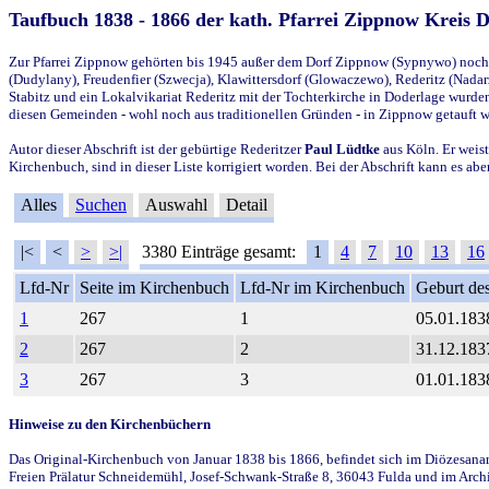
Taufbuch 1838 - 1866 der kath. Pfarrei Zippnow Kreis 
Zur Pfarrei Zippnow gehörten bis 1945 außer dem Dorf Zippnow (Sypnywo) noch d
(Dudylany), Freudenfier (Szwecja), Klawittersdorf (Glowaczewo), Rederitz (Nadarz
Stabitz und ein Lokalvikariat Rederitz mit der Tochterkirche in Doderlage wurd
diesen Gemeinden - wohl noch aus traditionellen Gründen - in Zippnow getauft 
Autor dieser Abschrift ist der gebürtige Rederitzer
Paul Lüdtke
aus Köln. Er weist
Kirchenbuch, sind in dieser Liste korrigiert worden. Bei der Abschrift kann es 
Alles
Suchen
Auswahl
Detail
|<
<
>
>|
3380 Einträge gesamt:
1
4
7
10
13
16
Lfd-Nr
Seite im Kirchenbuch
Lfd-Nr im Kirchenbuch
Geburt des
1
267
1
05.01.183
2
267
2
31.12.183
3
267
3
01.01.183
Hinweise zu den Kirchenbüchern
Das Original-Kirchenbuch von Januar 1838 bis 1866, befindet sich im Diözesanarch
Freien Prälatur Schneidemühl, Josef-Schwank-Straße 8, 36043 Fulda und im Archi