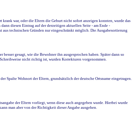
krank war, oder die Eltern die Geburt nicht sofort anzeigen konnten, wurde das
ann diesen Eintrag auf der derzeitigen aktuellen Seite - am Ende -
st aus technischen Gründen nur eingeschränkt möglich. Die Ausgabesortierung
r besser gesagt, wie die Bewohner ihn ausgesprochen haben. Später dann so
e Schreibweise nicht richtig ist, wurden Korrekturen vorgenommen.
r Spalte Wohnort der Eltern, grundsätzlich der deutsche Ortsname eingetragen.
rtsangabe der Eltern vorliegt, wenn diese auch angegeben wurde. Hierbei wurde
d kann man aber von der Richtigkeit dieser Angabe ausgehen.