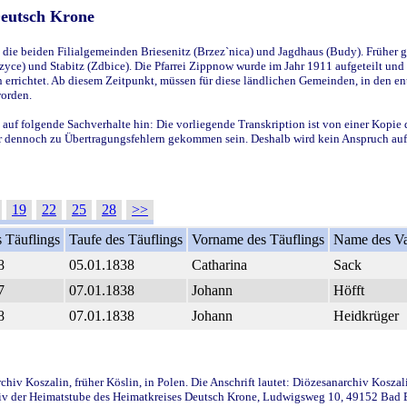
Deutsch Krone
ie beiden Filialgemeinden Briesenitz (Brzez`nica) und Jagdhaus (Budy). Früher g
yce) und Stabitz (Zdbice). Die Pfarrei Zippnow wurde im Jahr 1911 aufgeteilt und e
en errichtet. Ab diesem Zeitpunkt, müssen für diese ländlichen Gemeinden, in den
worden.
 auf folgende Sachverhalte hin: Die vorliegende Transkription ist von einer Kopie 
aber dennoch zu Übertragungsfehlern gekommen sein. Deshalb wird kein Anspruch auf 
19
22
25
28
>>
 Täuflings
Taufe des Täuflings
Vorname des Täuflings
Name des Va
8
05.01.1838
Catharina
Sack
7
07.01.1838
Johann
Höfft
8
07.01.1838
Johann
Heidkrüger
iv Koszalin, früher Köslin, in Polen. Die Anschrift lautet: Diözesanarchiv Koszal
v der Heimatstube des Heimatkreises Deutsch Krone, Ludwigsweg 10, 49152 Bad Ess