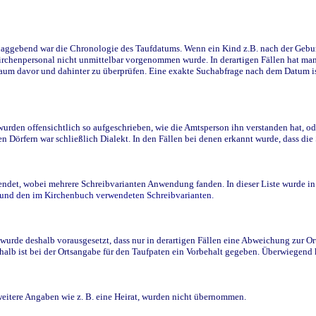
ggebend war die Chronologie des Taufdatums. Wenn ein Kind z.B. nach der Geburt 
rchenpersonal nicht unmittelbar vorgenommen wurde. In derartigen Fällen hat man d
raum davor und dahinter zu überprüfen. Eine exakte Suchabfrage nach dem Datum i
den offensichtlich so aufgeschrieben, wie die Amtsperson ihn verstanden hat, ode
n Dörfern war schließlich Dialekt. In den Fällen bei denen erkannt wurde, dass di
t, wobei mehrere Schreibvarianten Anwendung fanden. In dieser Liste wurde in de
n und den im Kirchenbuch verwendeten Schreibvarianten.
wurde deshalb vorausgesetzt, dass nur in derartigen Fällen eine Abweichung zur O
eshalb ist bei der Ortsangabe für den Taufpaten ein Vorbehalt gegeben. Überwiegen
weitere Angaben wie z. B. eine Heirat, wurden nicht übernommen.