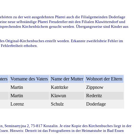
ehörten zu der weit ausgedehnten Pfarrei auch die Filialgemeinden Doderlage
ine neue selbständige Pfarrei Freudenfier mit den Filialen Klawittersdorf und
 entsprechenden Kirchenbüchern gesucht werden. Übergangsweise sind Kinder aus
des Original-Kirchenbuches erstellt worden. Erkannte zweifelsfreie Fehler im
Fehlerfreiheit erhoben.
ters
Vorname des Vaters
Name der Mutter
Wohnort der Eltern
Martin
Katritzke
Zippnow
Martin
Klawun
Rederitz
Lorenz
Schulz
Doderlage
in, Seminarryjna 2, 75-817 Koszalin. Je eine Kopie des Kirchenbuches liegt in der
en. Hinweis: Derzeit ist das Fotografieren in der Heimatstube in Bad Essen