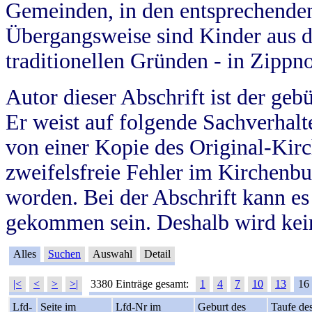
Gemeinden, in den entsprechende
Übergangsweise sind Kinder aus 
traditionellen Gründen - in Zippn
Autor dieser Abschrift ist der geb
Er weist auf folgende Sachverhalte
von einer Kopie des Original-Kirc
zweifelsfreie Fehler im Kirchenbuc
worden. Bei der Abschrift kann e
gekommen sein. Deshalb wird kein
Alles
Suchen
Auswahl
Detail
|<
<
>
>|
3380 Einträge gesamt:
1
4
7
10
13
16
Lfd-
Seite im
Lfd-Nr im
Geburt des
Taufe de