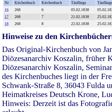
Nr
Kirchenbuch
Kirchenbuch
Täuflings
Täufling
16
268
6
05.02.1838
05.02.18
17
268
7
21.02.1838
25.02.18
18
268
8
22.02.1838
25.02.18
Hinweise zu den Kirchenbücher
Das Original-Kirchenbuch von Jan
Diözesanarchiv Koszalin, früher Kö
Diözesanarchiv Koszalin, Seminar
des Kirchenbuches liegt in der Fr
Schwank-Straße 8, 36043 Fulda u
Heimatkreises Deutsch Krone, Lu
Hinweis: Derzeit ist das Fotograf