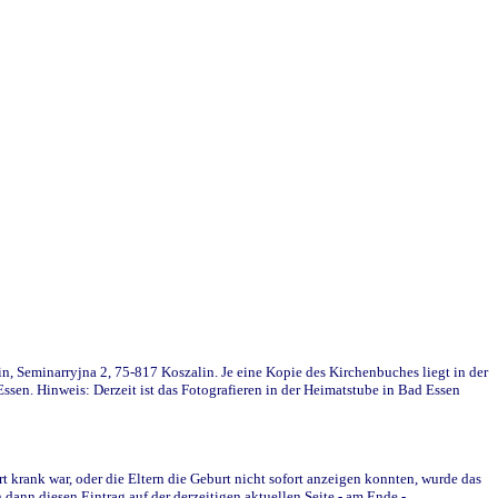
in, Seminarryjna 2, 75-817 Koszalin. Je eine Kopie des Kirchenbuches liegt in der
en. Hinweis: Derzeit ist das Fotografieren in der Heimatstube in Bad Essen
krank war, oder die Eltern die Geburt nicht sofort anzeigen konnten, wurde das
ann diesen Eintrag auf der derzeitigen aktuellen Seite - am Ende -