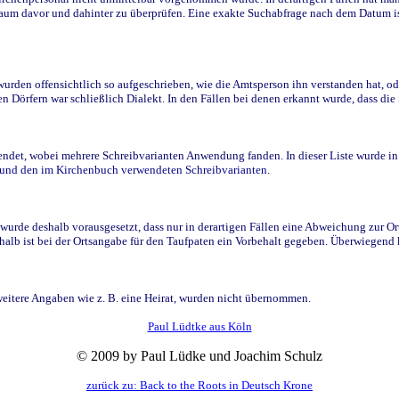
raum davor und dahinter zu überprüfen. Eine exakte Suchabfrage nach dem Datum i
den offensichtlich so aufgeschrieben, wie die Amtsperson ihn verstanden hat, ode
n Dörfern war schließlich Dialekt. In den Fällen bei denen erkannt wurde, dass di
t, wobei mehrere Schreibvarianten Anwendung fanden. In dieser Liste wurde in de
n und den im Kirchenbuch verwendeten Schreibvarianten.
wurde deshalb vorausgesetzt, dass nur in derartigen Fällen eine Abweichung zur O
eshalb ist bei der Ortsangabe für den Taufpaten ein Vorbehalt gegeben. Überwiegen
weitere Angaben wie z. B. eine Heirat, wurden nicht übernommen.
Paul Lüdtke aus Köln
© 2009 by Paul Lüdke und Joachim Schulz
zurück zu: Back to the Roots in Deutsch Krone