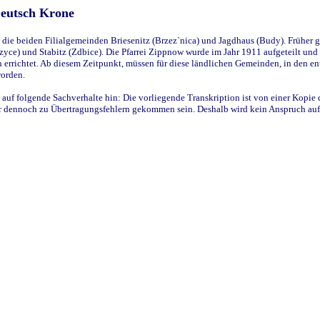
Deutsch Krone
ie beiden Filialgemeinden Briesenitz (Brzez`nica) und Jagdhaus (Budy). Früher g
yce) und Stabitz (Zdbice). Die Pfarrei Zippnow wurde im Jahr 1911 aufgeteilt und e
en errichtet. Ab diesem Zeitpunkt, müssen für diese ländlichen Gemeinden, in den
worden.
 auf folgende Sachverhalte hin: Die vorliegende Transkription ist von einer Kopie 
aber dennoch zu Übertragungsfehlern gekommen sein. Deshalb wird kein Anspruch auf 