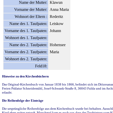
Name der Mutter:
Klawun
Vorname der Mutter:
Anna Maria
Wohnort der Eltern :
Rederitz
Name des 1. Taufpaten:
Leiskow
Vorname des 1. Taufpaten:
Johann
Wohnort des 1. Taufpaten:
Name des 2. Taufpaten:
Hohensee
Vorname des 2. Taufpaten:
Maria
Wohnort des 2. Taufpaten:
Feld18:
Hinweise zu den Kirchenbüchern
Das Original-Kirchenbuch von Januar 1838 bis 1866, befindet sich im Diözesanarch
Freien Prälatur Schneidemühl, Josef-Schwank-Straße 8, 36043 Fulda und im Archi
erlaubt.
Die Reihenfolge der Einträge
Die ursprüngliche Reihenfolge aus dem Kirchenbuch wurde bei behalten. Ausschla
Kind eben später getauft. Manchmal kam es auch vor, dass der Taufeintrag vom Ki