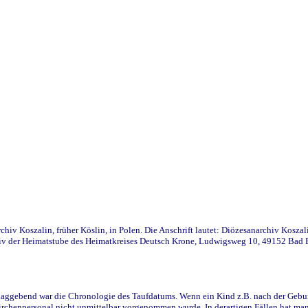
iv Koszalin, früher Köslin, in Polen. Die Anschrift lautet: Diözesanarchiv Koszal
v der Heimatstube des Heimatkreises Deutsch Krone, Ludwigsweg 10, 49152 Bad Ess
ggebend war die Chronologie des Taufdatums. Wenn ein Kind z.B. nach der Geburt 
rchenpersonal nicht unmittelbar vorgenommen wurde. In derartigen Fällen hat man d