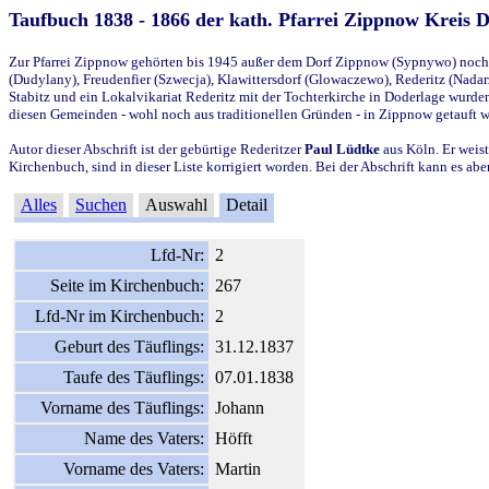
Taufbuch 1838 - 1866 der kath. Pfarrei Zippnow Kreis 
Zur Pfarrei Zippnow gehörten bis 1945 außer dem Dorf Zippnow (Sypnywo) noch d
(Dudylany), Freudenfier (Szwecja), Klawittersdorf (Glowaczewo), Rederitz (Nadarz
Stabitz und ein Lokalvikariat Rederitz mit der Tochterkirche in Doderlage wurd
diesen Gemeinden - wohl noch aus traditionellen Gründen - in Zippnow getauft 
Autor dieser Abschrift ist der gebürtige Rederitzer
Paul Lüdtke
aus Köln. Er weist
Kirchenbuch, sind in dieser Liste korrigiert worden. Bei der Abschrift kann es 
Alles
Suchen
Auswahl
Detail
Lfd-Nr:
2
Seite im Kirchenbuch:
267
Lfd-Nr im Kirchenbuch:
2
Geburt des Täuflings:
31.12.1837
Taufe des Täuflings:
07.01.1838
Vorname des Täuflings:
Johann
Name des Vaters:
Höfft
Vorname des Vaters:
Martin