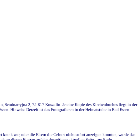
in, Seminarryjna 2, 75-817 Koszalin. Je eine Kopie des Kirchenbuches liegt in der
en. Hinweis: Derzeit ist das Fotografieren in der Heimatstube in Bad Essen
krank war, oder die Eltern die Geburt nicht sofort anzeigen konnten, wurde das
ann diesen Eintrag auf der derzeitigen aktuellen Seite - am Ende -