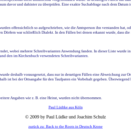
raum davor und dahinter zu überprüfen. Eine exakte Suchabfrage nach dem Datum i
den offensichtlich so aufgeschrieben, wie die Amtsperson ihn verstanden hat, ode
n Dörfern war schließlich Dialekt. In den Fällen bei denen erkannt wurde, dass di
t, wobei mehrere Schreibvarianten Anwendung fanden. In dieser Liste wurde in de
n und den im Kirchenbuch verwendeten Schreibvarianten.
wurde deshalb vorausgesetzt, dass nur in derartigen Fällen eine Abweichung zur O
eshalb ist bei der Ortsangabe für den Taufpaten ein Vorbehalt gegeben. Überwiegen
weitere Angaben wie z. B. eine Heirat, wurden nicht übernommen.
Paul Lüdtke aus Köln
© 2009 by Paul Lüdke und Joachim Schulz
zurück zu: Back to the Roots in Deutsch Krone