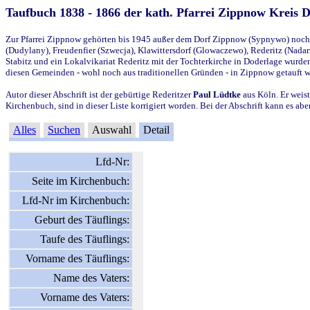
Taufbuch 1838 - 1866 der kath. Pfarrei Zippnow Kreis 
Zur Pfarrei Zippnow gehörten bis 1945 außer dem Dorf Zippnow (Sypnywo) noch d
(Dudylany), Freudenfier (Szwecja), Klawittersdorf (Glowaczewo), Rederitz (Nadarz
Stabitz und ein Lokalvikariat Rederitz mit der Tochterkirche in Doderlage wurd
diesen Gemeinden - wohl noch aus traditionellen Gründen - in Zippnow getauft 
Autor dieser Abschrift ist der gebürtige Rederitzer
Paul Lüdtke
aus Köln. Er weist
Kirchenbuch, sind in dieser Liste korrigiert worden. Bei der Abschrift kann es 
Alles
Suchen
Auswahl
Detail
Lfd-Nr:
Seite im Kirchenbuch:
Lfd-Nr im Kirchenbuch:
Geburt des Täuflings:
Taufe des Täuflings:
Vorname des Täuflings:
Name des Vaters:
Vorname des Vaters: