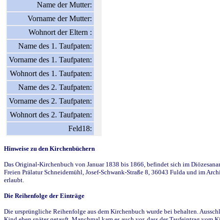
Name der Mutter:
Vorname der Mutter:
Wohnort der Eltern :
Name des 1. Taufpaten:
Vorname des 1. Taufpaten:
Wohnort des 1. Taufpaten:
Name des 2. Taufpaten:
Vorname des 2. Taufpaten:
Wohnort des 2. Taufpaten:
Feld18:
Hinweise zu den Kirchenbüchern
Das Original-Kirchenbuch von Januar 1838 bis 1866, befindet sich im Diözesanarch
Freien Prälatur Schneidemühl, Josef-Schwank-Straße 8, 36043 Fulda und im Archi
erlaubt.
Die Reihenfolge der Einträge
Die ursprüngliche Reihenfolge aus dem Kirchenbuch wurde bei behalten. Ausschla
Kind eben später getauft. Manchmal kam es auch vor, dass der Taufeintrag vom Ki