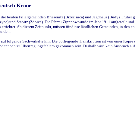
Deutsch Krone
ie beiden Filialgemeinden Briesenitz (Brzez`nica) und Jagdhaus (Budy). Früher g
yce) und Stabitz (Zdbice). Die Pfarrei Zippnow wurde im Jahr 1911 aufgeteilt und e
en errichtet. Ab diesem Zeitpunkt, müssen für diese ländlichen Gemeinden, in den
worden.
 auf folgende Sachverhalte hin: Die vorliegende Transkription ist von einer Kopie 
aber dennoch zu Übertragungsfehlern gekommen sein. Deshalb wird kein Anspruch auf 