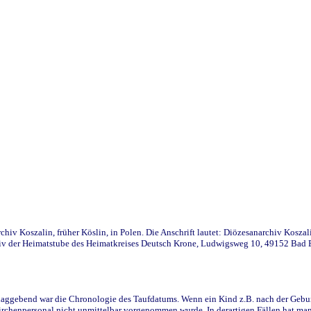
iv Koszalin, früher Köslin, in Polen. Die Anschrift lautet: Diözesanarchiv Koszal
v der Heimatstube des Heimatkreises Deutsch Krone, Ludwigsweg 10, 49152 Bad Ess
ggebend war die Chronologie des Taufdatums. Wenn ein Kind z.B. nach der Geburt 
rchenpersonal nicht unmittelbar vorgenommen wurde. In derartigen Fällen hat man d