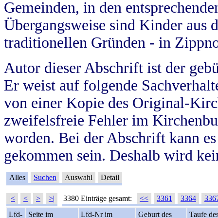
Gemeinden, in den entsprechende
Übergangsweise sind Kinder aus 
traditionellen Gründen - in Zippn
Autor dieser Abschrift ist der geb
Er weist auf folgende Sachverhalte
von einer Kopie des Original-Kirc
zweifelsfreie Fehler im Kirchenbuc
worden. Bei der Abschrift kann e
gekommen sein. Deshalb wird kein
Alles
Suchen
Auswahl
Detail
|<
<
>
>|
3380 Einträge gesamt:
<<
3361
3364
336
Lfd-
Seite im
Lfd-Nr im
Geburt des
Taufe de