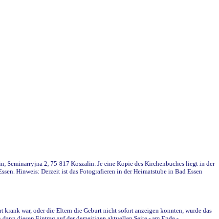
in, Seminarryjna 2, 75-817 Koszalin. Je eine Kopie des Kirchenbuches liegt in der
en. Hinweis: Derzeit ist das Fotografieren in der Heimatstube in Bad Essen
krank war, oder die Eltern die Geburt nicht sofort anzeigen konnten, wurde das
ann diesen Eintrag auf der derzeitigen aktuellen Seite - am Ende -