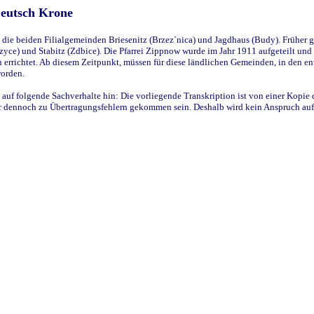
Deutsch Krone
ie beiden Filialgemeinden Briesenitz (Brzez`nica) und Jagdhaus (Budy). Früher g
yce) und Stabitz (Zdbice). Die Pfarrei Zippnow wurde im Jahr 1911 aufgeteilt und e
en errichtet. Ab diesem Zeitpunkt, müssen für diese ländlichen Gemeinden, in den
worden.
 auf folgende Sachverhalte hin: Die vorliegende Transkription ist von einer Kopie 
aber dennoch zu Übertragungsfehlern gekommen sein. Deshalb wird kein Anspruch auf 