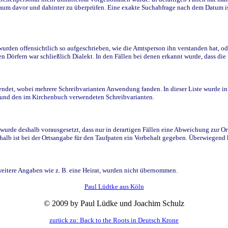
raum davor und dahinter zu überprüfen. Eine exakte Suchabfrage nach dem Datum i
den offensichtlich so aufgeschrieben, wie die Amtsperson ihn verstanden hat, ode
n Dörfern war schließlich Dialekt. In den Fällen bei denen erkannt wurde, dass di
t, wobei mehrere Schreibvarianten Anwendung fanden. In dieser Liste wurde in de
n und den im Kirchenbuch verwendeten Schreibvarianten.
wurde deshalb vorausgesetzt, dass nur in derartigen Fällen eine Abweichung zur O
eshalb ist bei der Ortsangabe für den Taufpaten ein Vorbehalt gegeben. Überwiegen
weitere Angaben wie z. B. eine Heirat, wurden nicht übernommen.
Paul Lüdtke aus Köln
© 2009 by Paul Lüdke und Joachim Schulz
zurück zu: Back to the Roots in Deutsch Krone