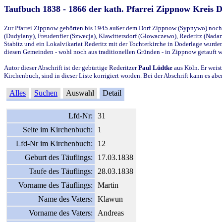
Taufbuch 1838 - 1866 der kath. Pfarrei Zippnow Kreis 
Zur Pfarrei Zippnow gehörten bis 1945 außer dem Dorf Zippnow (Sypnywo) noch d
(Dudylany), Freudenfier (Szwecja), Klawittersdorf (Glowaczewo), Rederitz (Nadarz
Stabitz und ein Lokalvikariat Rederitz mit der Tochterkirche in Doderlage wurd
diesen Gemeinden - wohl noch aus traditionellen Gründen - in Zippnow getauft 
Autor dieser Abschrift ist der gebürtige Rederitzer
Paul Lüdtke
aus Köln. Er weist
Kirchenbuch, sind in dieser Liste korrigiert worden. Bei der Abschrift kann es 
Alles
Suchen
Auswahl
Detail
Lfd-Nr:
31
Seite im Kirchenbuch:
1
Lfd-Nr im Kirchenbuch:
12
Geburt des Täuflings:
17.03.1838
Taufe des Täuflings:
28.03.1838
Vorname des Täuflings:
Martin
Name des Vaters:
Klawun
Vorname des Vaters:
Andreas