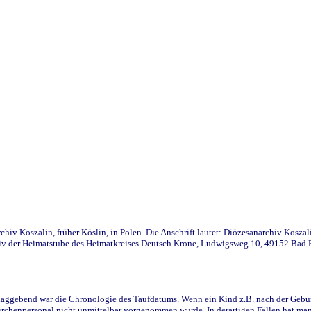
iv Koszalin, früher Köslin, in Polen. Die Anschrift lautet: Diözesanarchiv Koszal
v der Heimatstube des Heimatkreises Deutsch Krone, Ludwigsweg 10, 49152 Bad Ess
ggebend war die Chronologie des Taufdatums. Wenn ein Kind z.B. nach der Geburt 
rchenpersonal nicht unmittelbar vorgenommen wurde. In derartigen Fällen hat man d