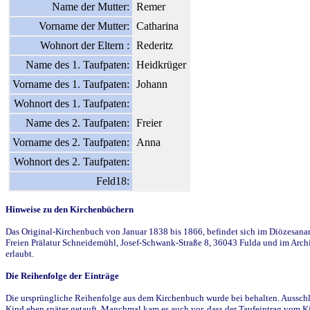
Name der Mutter:
Remer
Vorname der Mutter:
Catharina
Wohnort der Eltern :
Rederitz
Name des 1. Taufpaten:
Heidkrüger
Vorname des 1. Taufpaten:
Johann
Wohnort des 1. Taufpaten:
Name des 2. Taufpaten:
Freier
Vorname des 2. Taufpaten:
Anna
Wohnort des 2. Taufpaten:
Feld18:
Hinweise zu den Kirchenbüchern
Das Original-Kirchenbuch von Januar 1838 bis 1866, befindet sich im Diözesanarch
Freien Prälatur Schneidemühl, Josef-Schwank-Straße 8, 36043 Fulda und im Archi
erlaubt.
Die Reihenfolge der Einträge
Die ursprüngliche Reihenfolge aus dem Kirchenbuch wurde bei behalten. Ausschla
Kind eben später getauft. Manchmal kam es auch vor, dass der Taufeintrag vom Ki