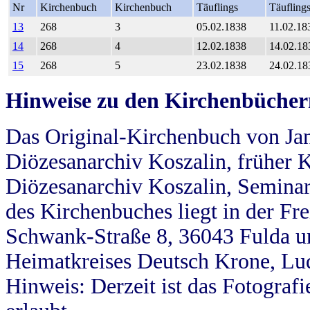
Nr
Kirchenbuch
Kirchenbuch
Täuflings
Täufling
13
268
3
05.02.1838
11.02.18
14
268
4
12.02.1838
14.02.18
15
268
5
23.02.1838
24.02.18
Hinweise zu den Kirchenbücher
Das Original-Kirchenbuch von Jan
Diözesanarchiv Koszalin, früher Kö
Diözesanarchiv Koszalin, Seminar
des Kirchenbuches liegt in der Fr
Schwank-Straße 8, 36043 Fulda u
Heimatkreises Deutsch Krone, Lu
Hinweis: Derzeit ist das Fotograf