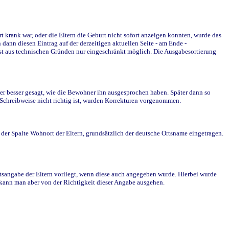
krank war, oder die Eltern die Geburt nicht sofort anzeigen konnten, wurde das
ann diesen Eintrag auf der derzeitigen aktuellen Seite - am Ende -
st aus technischen Gründen nur eingeschränkt möglich. Die Ausgabesortierung
r besser gesagt, wie die Bewohner ihn ausgesprochen haben. Später dann so
e Schreibweise nicht richtig ist, wurden Korrekturen vorgenommen.
r Spalte Wohnort der Eltern, grundsätzlich der deutsche Ortsname eingetragen.
rtsangabe der Eltern vorliegt, wenn diese auch angegeben wurde. Hierbei wurde
d kann man aber von der Richtigkeit dieser Angabe ausgehen.