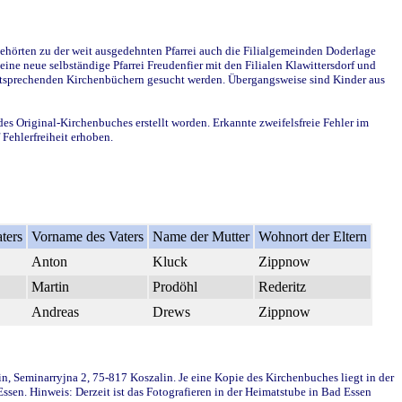
ehörten zu der weit ausgedehnten Pfarrei auch die Filialgemeinden Doderlage
ine neue selbständige Pfarrei Freudenfier mit den Filialen Klawittersdorf und
 entsprechenden Kirchenbüchern gesucht werden. Übergangsweise sind Kinder aus
des Original-Kirchenbuches erstellt worden. Erkannte zweifelsfreie Fehler im
Fehlerfreiheit erhoben.
ters
Vorname des Vaters
Name der Mutter
Wohnort der Eltern
Anton
Kluck
Zippnow
Martin
Prodöhl
Rederitz
Andreas
Drews
Zippnow
in, Seminarryjna 2, 75-817 Koszalin. Je eine Kopie des Kirchenbuches liegt in der
en. Hinweis: Derzeit ist das Fotografieren in der Heimatstube in Bad Essen