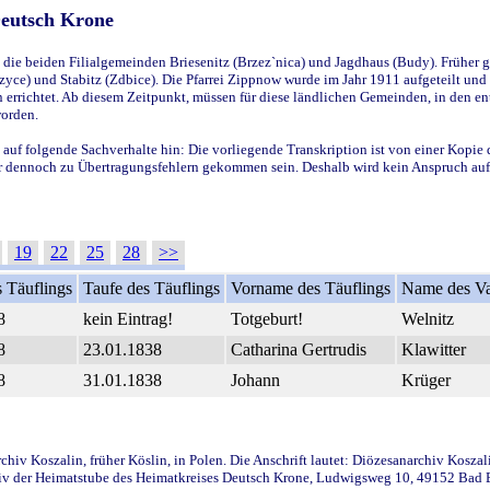
Deutsch Krone
ie beiden Filialgemeinden Briesenitz (Brzez`nica) und Jagdhaus (Budy). Früher g
yce) und Stabitz (Zdbice). Die Pfarrei Zippnow wurde im Jahr 1911 aufgeteilt und e
en errichtet. Ab diesem Zeitpunkt, müssen für diese ländlichen Gemeinden, in den
worden.
 auf folgende Sachverhalte hin: Die vorliegende Transkription ist von einer Kopie 
aber dennoch zu Übertragungsfehlern gekommen sein. Deshalb wird kein Anspruch auf 
19
22
25
28
>>
 Täuflings
Taufe des Täuflings
Vorname des Täuflings
Name des Va
8
kein Eintrag!
Totgeburt!
Welnitz
8
23.01.1838
Catharina Gertrudis
Klawitter
8
31.01.1838
Johann
Krüger
iv Koszalin, früher Köslin, in Polen. Die Anschrift lautet: Diözesanarchiv Koszal
v der Heimatstube des Heimatkreises Deutsch Krone, Ludwigsweg 10, 49152 Bad Ess