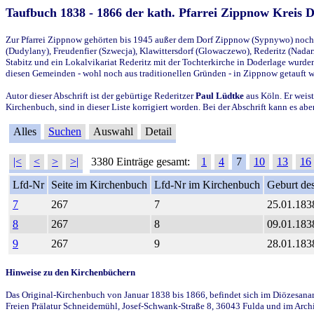
Taufbuch 1838 - 1866 der kath. Pfarrei Zippnow Kreis 
Zur Pfarrei Zippnow gehörten bis 1945 außer dem Dorf Zippnow (Sypnywo) noch d
(Dudylany), Freudenfier (Szwecja), Klawittersdorf (Glowaczewo), Rederitz (Nadarz
Stabitz und ein Lokalvikariat Rederitz mit der Tochterkirche in Doderlage wurd
diesen Gemeinden - wohl noch aus traditionellen Gründen - in Zippnow getauft 
Autor dieser Abschrift ist der gebürtige Rederitzer
Paul Lüdtke
aus Köln. Er weist
Kirchenbuch, sind in dieser Liste korrigiert worden. Bei der Abschrift kann es 
Alles
Suchen
Auswahl
Detail
|<
<
>
>|
3380 Einträge gesamt:
1
4
7
10
13
16
Lfd-Nr
Seite im Kirchenbuch
Lfd-Nr im Kirchenbuch
Geburt des
7
267
7
25.01.183
8
267
8
09.01.183
9
267
9
28.01.183
Hinweise zu den Kirchenbüchern
Das Original-Kirchenbuch von Januar 1838 bis 1866, befindet sich im Diözesanarch
Freien Prälatur Schneidemühl, Josef-Schwank-Straße 8, 36043 Fulda und im Archi