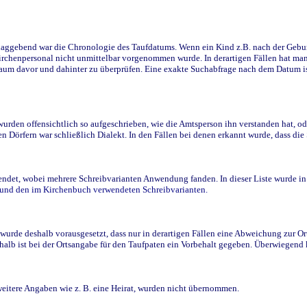
ggebend war die Chronologie des Taufdatums. Wenn ein Kind z.B. nach der Geburt 
rchenpersonal nicht unmittelbar vorgenommen wurde. In derartigen Fällen hat man d
raum davor und dahinter zu überprüfen. Eine exakte Suchabfrage nach dem Datum i
den offensichtlich so aufgeschrieben, wie die Amtsperson ihn verstanden hat, ode
n Dörfern war schließlich Dialekt. In den Fällen bei denen erkannt wurde, dass di
t, wobei mehrere Schreibvarianten Anwendung fanden. In dieser Liste wurde in de
n und den im Kirchenbuch verwendeten Schreibvarianten.
wurde deshalb vorausgesetzt, dass nur in derartigen Fällen eine Abweichung zur O
eshalb ist bei der Ortsangabe für den Taufpaten ein Vorbehalt gegeben. Überwiegen
weitere Angaben wie z. B. eine Heirat, wurden nicht übernommen.