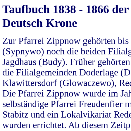
Taufbuch 1838 - 1866 der
Deutsch Krone
Zur Pfarrei Zippnow gehörten bi
(Sypnywo) noch die beiden Filial
Jagdhaus (Budy). Früher gehörten 
die Filialgemeinden Doderlage (D
Klawittersdorf (Glowaczewo), Red
Die Pfarrei Zippnow wurde im Jah
selbständige Pfarrei Freudenfier m
Stabitz und ein Lokalvikariat Red
wurden errichtet. Ab diesem Zeitp