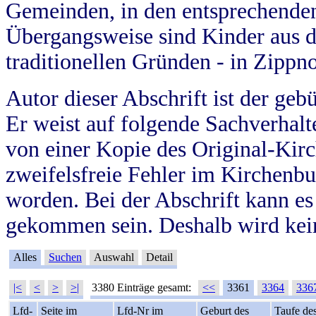
Gemeinden, in den entsprechende
Übergangsweise sind Kinder aus 
traditionellen Gründen - in Zippn
Autor dieser Abschrift ist der geb
Er weist auf folgende Sachverhalte
von einer Kopie des Original-Kirc
zweifelsfreie Fehler im Kirchenbuc
worden. Bei der Abschrift kann e
gekommen sein. Deshalb wird kein
Alles
Suchen
Auswahl
Detail
|<
<
>
>|
3380 Einträge gesamt:
<<
3361
3364
336
Lfd-
Seite im
Lfd-Nr im
Geburt des
Taufe de