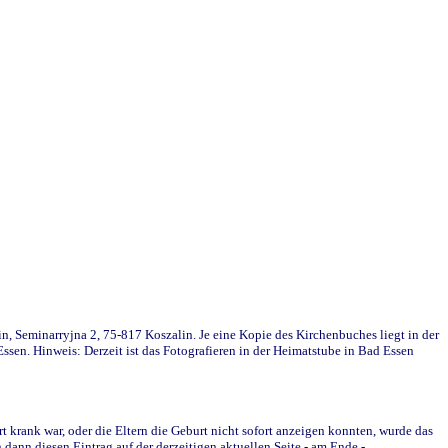
in, Seminarryjna 2, 75-817 Koszalin. Je eine Kopie des Kirchenbuches liegt in der
en. Hinweis: Derzeit ist das Fotografieren in der Heimatstube in Bad Essen
krank war, oder die Eltern die Geburt nicht sofort anzeigen konnten, wurde das
ann diesen Eintrag auf der derzeitigen aktuellen Seite - am Ende -