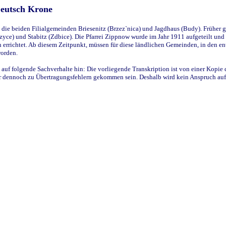
Deutsch Krone
ie beiden Filialgemeinden Briesenitz (Brzez`nica) und Jagdhaus (Budy). Früher g
yce) und Stabitz (Zdbice). Die Pfarrei Zippnow wurde im Jahr 1911 aufgeteilt und e
en errichtet. Ab diesem Zeitpunkt, müssen für diese ländlichen Gemeinden, in den
worden.
 auf folgende Sachverhalte hin: Die vorliegende Transkription ist von einer Kopie 
aber dennoch zu Übertragungsfehlern gekommen sein. Deshalb wird kein Anspruch auf 