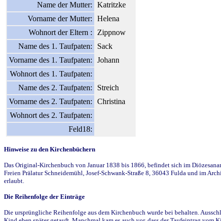
Name der Mutter:
Katritzke
Vorname der Mutter:
Helena
Wohnort der Eltern :
Zippnow
Name des 1. Taufpaten:
Sack
Vorname des 1. Taufpaten:
Johann
Wohnort des 1. Taufpaten:
Name des 2. Taufpaten:
Streich
Vorname des 2. Taufpaten:
Christina
Wohnort des 2. Taufpaten:
Feld18:
Hinweise zu den Kirchenbüchern
Das Original-Kirchenbuch von Januar 1838 bis 1866, befindet sich im Diözesanarch
Freien Prälatur Schneidemühl, Josef-Schwank-Straße 8, 36043 Fulda und im Archi
erlaubt.
Die Reihenfolge der Einträge
Die ursprüngliche Reihenfolge aus dem Kirchenbuch wurde bei behalten. Ausschla
Kind eben später getauft. Manchmal kam es auch vor, dass der Taufeintrag vom Ki