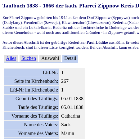
Taufbuch 1838 - 1866 der kath. Pfarrei Zippnow Kreis 
Zur Pfarrei Zippnow gehörten bis 1945 außer dem Dorf Zippnow (Sypnywo) noch d
(Dudylany), Freudenfier (Szwecja), Klawittersdorf (Glowaczewo), Rederitz (Nadarz
Stabitz und ein Lokalvikariat Rederitz mit der Tochterkirche in Doderlage wurd
diesen Gemeinden - wohl noch aus traditionellen Gründen - in Zippnow getauft 
Autor dieser Abschrift ist der gebürtige Rederitzer
Paul Lüdtke
aus Köln. Er weist
Kirchenbuch, sind in dieser Liste korrigiert worden. Bei der Abschrift kann es 
Alles
Suchen
Auswahl
Detail
Lfd-Nr:
1
Seite im Kirchenbuch:
267
Lfd-Nr im Kirchenbuch:
1
Geburt des Täuflings:
05.01.1838
Taufe des Täuflings:
05.01.1838
Vorname des Täuflings:
Catharina
Name des Vaters:
Sack
Vorname des Vaters:
Martin