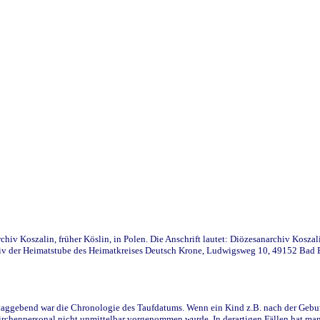
iv Koszalin, früher Köslin, in Polen. Die Anschrift lautet: Diözesanarchiv Koszal
v der Heimatstube des Heimatkreises Deutsch Krone, Ludwigsweg 10, 49152 Bad Ess
ggebend war die Chronologie des Taufdatums. Wenn ein Kind z.B. nach der Geburt 
rchenpersonal nicht unmittelbar vorgenommen wurde. In derartigen Fällen hat man d