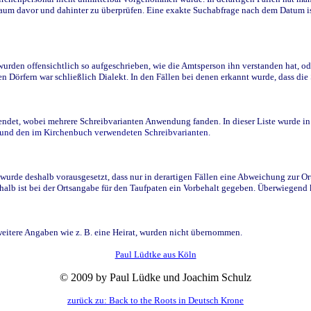
raum davor und dahinter zu überprüfen. Eine exakte Suchabfrage nach dem Datum i
den offensichtlich so aufgeschrieben, wie die Amtsperson ihn verstanden hat, ode
n Dörfern war schließlich Dialekt. In den Fällen bei denen erkannt wurde, dass di
t, wobei mehrere Schreibvarianten Anwendung fanden. In dieser Liste wurde in de
n und den im Kirchenbuch verwendeten Schreibvarianten.
wurde deshalb vorausgesetzt, dass nur in derartigen Fällen eine Abweichung zur O
eshalb ist bei der Ortsangabe für den Taufpaten ein Vorbehalt gegeben. Überwiegen
weitere Angaben wie z. B. eine Heirat, wurden nicht übernommen.
Paul Lüdtke aus Köln
© 2009 by Paul Lüdke und Joachim Schulz
zurück zu: Back to the Roots in Deutsch Krone