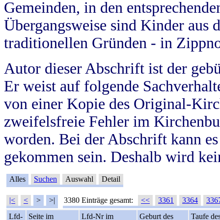
Gemeinden, in den entsprechende
Übergangsweise sind Kinder aus 
traditionellen Gründen - in Zippn
Autor dieser Abschrift ist der geb
Er weist auf folgende Sachverhalte
von einer Kopie des Original-Kirc
zweifelsfreie Fehler im Kirchenbuc
worden. Bei der Abschrift kann e
gekommen sein. Deshalb wird kein
Alles
Suchen
Auswahl
Detail
|<
<
>
>|
3380 Einträge gesamt:
<<
3361
3364
336
Lfd-
Seite im
Lfd-Nr im
Geburt des
Taufe de