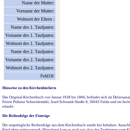
Name der Mutter:
Vorname der Mutter:
Wohnort der Eltern :
Name des 1. Taufpaten:
Vorname des 1. Taufpaten:
Wohnort des 1. Taufpaten:
Name des 2. Taufpaten:
Vorname des 2. Taufpaten:
Wohnort des 2. Taufpaten:
Feld18:
Hinweise zu den Kirchenbüchern
Das Original-Kirchenbuch von Januar 1838 bis 1866, befindet sich im Diözesanarch
Freien Prälatur Schneidemühl, Josef-Schwank-Straße 8, 36043 Fulda und im Archi
erlaubt.
Die Reihenfolge der Einträge
Die ursprüngliche Reihenfolge aus dem Kirchenbuch wurde bei behalten. Ausschla
Kind eben später getauft. Manchmal kam es auch vor, dass der Taufeintrag vom Ki