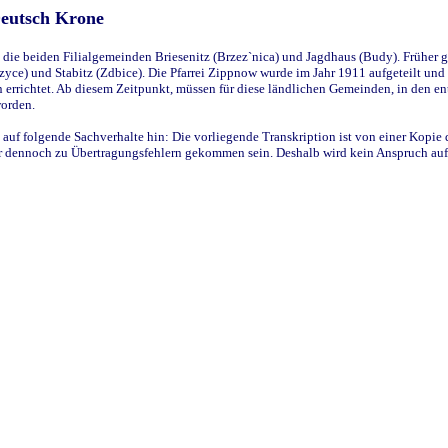
Deutsch Krone
ie beiden Filialgemeinden Briesenitz (Brzez`nica) und Jagdhaus (Budy). Früher g
yce) und Stabitz (Zdbice). Die Pfarrei Zippnow wurde im Jahr 1911 aufgeteilt und e
en errichtet. Ab diesem Zeitpunkt, müssen für diese ländlichen Gemeinden, in den
worden.
 auf folgende Sachverhalte hin: Die vorliegende Transkription ist von einer Kopie 
aber dennoch zu Übertragungsfehlern gekommen sein. Deshalb wird kein Anspruch auf 