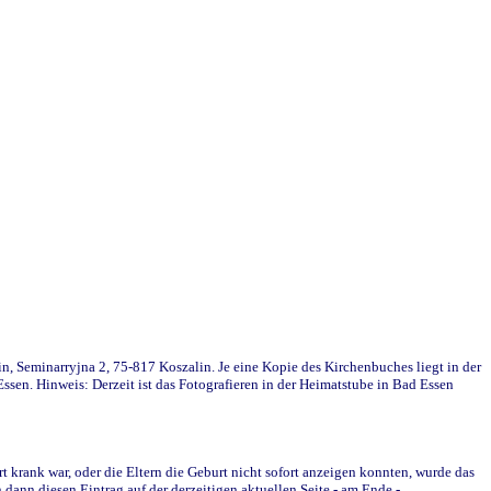
in, Seminarryjna 2, 75-817 Koszalin. Je eine Kopie des Kirchenbuches liegt in der
en. Hinweis: Derzeit ist das Fotografieren in der Heimatstube in Bad Essen
krank war, oder die Eltern die Geburt nicht sofort anzeigen konnten, wurde das
ann diesen Eintrag auf der derzeitigen aktuellen Seite - am Ende -