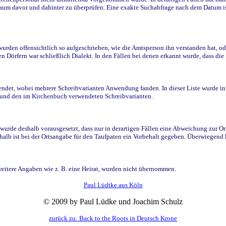
raum davor und dahinter zu überprüfen. Eine exakte Suchabfrage nach dem Datum i
den offensichtlich so aufgeschrieben, wie die Amtsperson ihn verstanden hat, ode
n Dörfern war schließlich Dialekt. In den Fällen bei denen erkannt wurde, dass di
t, wobei mehrere Schreibvarianten Anwendung fanden. In dieser Liste wurde in de
n und den im Kirchenbuch verwendeten Schreibvarianten.
wurde deshalb vorausgesetzt, dass nur in derartigen Fällen eine Abweichung zur O
eshalb ist bei der Ortsangabe für den Taufpaten ein Vorbehalt gegeben. Überwiegen
weitere Angaben wie z. B. eine Heirat, wurden nicht übernommen.
Paul Lüdtke aus Köln
© 2009 by Paul Lüdke und Joachim Schulz
zurück zu: Back to the Roots in Deutsch Krone