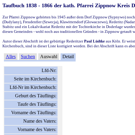
Taufbuch 1838 - 1866 der kath. Pfarrei Zippnow Kreis 
Zur Pfarrei Zippnow gehörten bis 1945 außer dem Dorf Zippnow (Sypnywo) noch d
(Dudylany), Freudenfier (Szwecja), Klawittersdorf (Glowaczewo), Rederitz (Nadarz
Stabitz und ein Lokalvikariat Rederitz mit der Tochterkirche in Doderlage wurd
diesen Gemeinden - wohl noch aus traditionellen Gründen - in Zippnow getauft 
Autor dieser Abschrift ist der gebürtige Rederitzer
Paul Lüdtke
aus Köln. Er weist
Kirchenbuch, sind in dieser Liste korrigiert worden. Bei der Abschrift kann es 
Alles
Suchen
Auswahl
Detail
Lfd-Nr:
Seite im Kirchenbuch:
Lfd-Nr im Kirchenbuch:
Geburt des Täuflings:
Taufe des Täuflings:
Vorname des Täuflings:
Name des Vaters:
Vorname des Vaters: