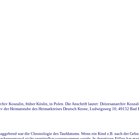
iv Koszalin, früher Köslin, in Polen. Die Anschrift lautet: Diözesanarchiv Koszal
v der Heimatstube des Heimatkreises Deutsch Krone, Ludwigsweg 10, 49152 Bad Ess
ggebend war die Chronologie des Taufdatums. Wenn ein Kind z.B. nach der Geburt 
rchenpersonal nicht unmittelbar vorgenommen wurde. In derartigen Fällen hat man d